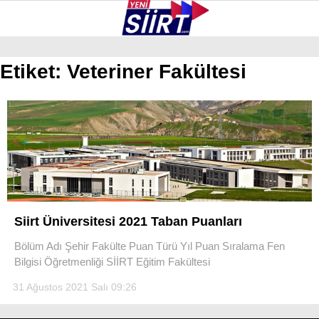
36.9
°
SIIRT
Etiket:
Veteriner Fakültesi
GALERİ
VİDEO
YAZARLAR
KURTALAN
ERUH
BAYKAN
PERVARI
Siirt Üniversitesi 2021 Taban Puanları
ŞIRVAN
Bölüm Adı Şehir Fakülte Puan Türü Yıl Puan Sıralama Fen
TILLO
Bilgisi Öğretmenliği SİİRT Eğitim Fakültesi
31 Ağustos 2021 Salı 09:26
GÜNDEM
NÖBETÇI ECZANELER