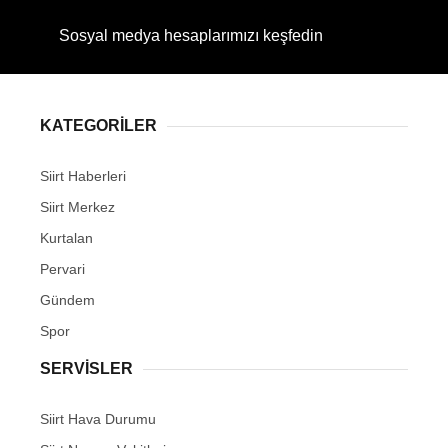
Sosyal medya hesaplarımızı keşfedin
WhatsApp İhbar Hattı
KATEGORİLER
Siirt Haberleri
Siirt Merkez
Facebook
Kurtalan
Pervari
Gündem
Instagram
Spor
Youtube
SERVİSLER
Siirt Hava Durumu