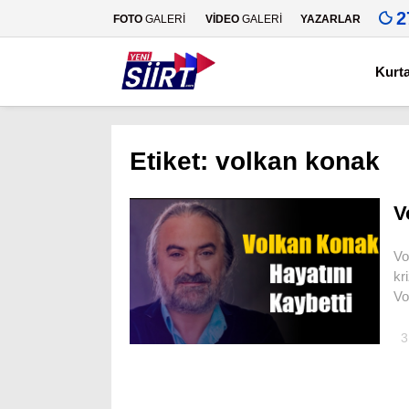
2
FOTO
GALERİ
VİDEO
GALERİ
YAZARLAR
Kurt
Etiket:
volkan konak
V
Vo
kr
Vo
3