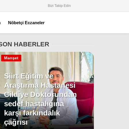
Bizi Takip Edin
m
Nöbetçi Eczaneler
SON HABERLER
Manşet
Siirt Eğitim ve
Araştırma Hastanesi
Cildiye Doktorundan
sedef hastalığına
karşı farkındalık
çağrısı