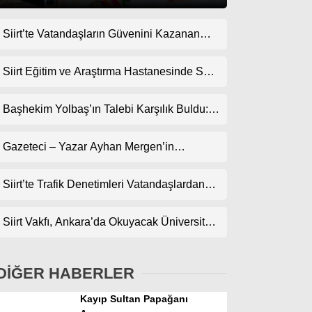
Siirt’te Vatandaşların Güvenini Kazanan
Gündem
İşletme! Uzman Halı Yıkama Memnuniyet
Ekonomi
Topluyor
Siirt Eğitim ve Araştırma Hastanesinde Son
Teknoloji Yeni MR Cihazı Hizmete Girdi!
Politika
Randevularda Bekleme Süresi Kısaldı
Başhekim Yolbaş’ın Talebi Karşılık Buldu:
Dünya
Siirt’e Nükleer Tıp Merkezi Kuruluyor
Gazeteci – Yazar Ayhan Mergen’in
Spor
Kaleminden: “Siirt’te Şehir Kültürü ve Trafik
Magazin
Kuralları”
Siirt’te Trafik Denetimleri Vatandaşlardan
Tam Not Alıyor
sağlık
Siirt Vakfı, Ankara’da Okuyacak Üniversite
Teknoloji
Adaylarını Canlı Yayında Buluşturuyor
DİĞER HABERLER
Kayıp Sultan Papağanı