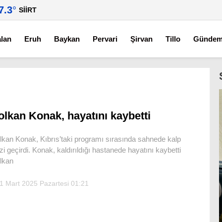
7.3
°
SIIRT
alan
Eruh
Baykan
Pervari
Şirvan
Tillo
Günde
olkan Konak, hayatını kaybetti
lkan Konak, Kıbrıs’taki programı sırasında sahnede kalp
izi geçirdi. Konak, kaldırıldığı hastanede hayatını kaybetti
lkan
1 Mart 2025 Pazartesi 01:21