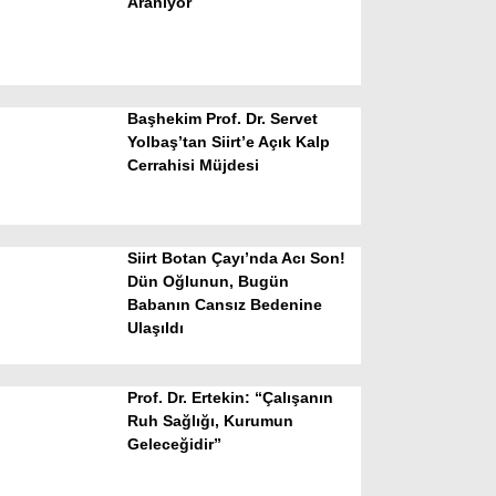
Aranıyor
Başhekim Prof. Dr. Servet
Yolbaş’tan Siirt’e Açık Kalp
Cerrahisi Müjdesi
WhatsApp İhbar Hattı
Siirt Botan Çayı’nda Acı Son!
Dün Oğlunun, Bugün
Babanın Cansız Bedenine
Facebook
Ulaşıldı
Prof. Dr. Ertekin: “Çalışanın
Instagram
Ruh Sağlığı, Kurumun
Geleceğidir”
Youtube