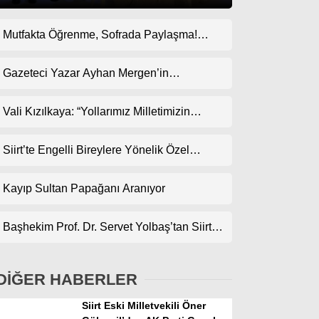
Mutfakta Öğrenme, Sofrada Paylaşma!
Gündem
ODES Projesi Kapsamında Pankek
Ekonomi
Etkinliği
Gazeteci Yazar Ayhan Mergen’in
Kaleminden: “Siirt’te Taş Üstüne Taş
Politika
Koyulan Bir Dönem”
Vali Kızılkaya: “Yollarımız Milletimizin
Dünya
Gönlünden Geçer”
Siirt’te Engelli Bireylere Yönelik Özel
Spor
Etkinlik
Magazin
Kayıp Sultan Papağanı Aranıyor
sağlık
Başhekim Prof. Dr. Servet Yolbaş’tan Siirt’e
Teknoloji
Açık Kalp Cerrahisi Müjdesi
DİĞER HABERLER
Siirt Eski Milletvekili Öner