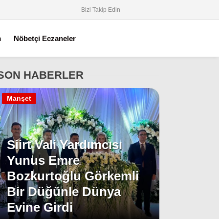
Bizi Takip Edin
m
Nöbetçi Eczaneler
SON HABERLER
Manşet
Siirt Vali Yardımcısı
Yunus Emre
Bozkurtoğlu Görkemli
Bir Düğünle Dünya
Evine Girdi