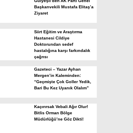
Gülyeşil’den AK Parti Genel
Başkanvekili Mustafa Elitaş’a
Ziyaret
Siirt Eğitim ve Araştırma
Hastanesi Cildiye
Doktorundan sedef
hastalığına karşı farkındalık
WhatsApp İhbar Hattı
çağrısı
Gazeteci – Yazar Ayhan
Mergen’in Kaleminden:
“Geçmişte Çok Goller Yedik,
Facebook
Bari Bu Kez Uyanık Olalım”
Kaçırırsak Vebali Ağır Olur!
Instagram
Bitlis Orman Bölge
Müdürlüğü’ne Göz Dikti!
Youtube