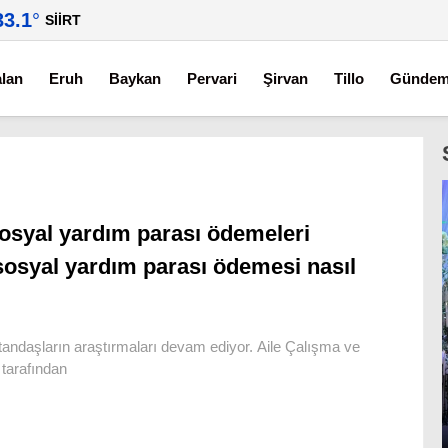
33.1
°
SIIRT
alan
Eruh
Baykan
Pervari
Şirvan
Tillo
Günde
osyal yardım parası ödemeleri
sosyal yardım parası ödemesi nasıl
ndaşların araştırmaları devam ediyor. Aile Çalışma ve
tarafından