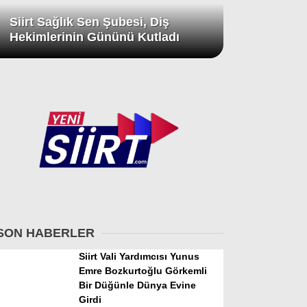
Siirt Sağlık Sen Şubesi, Diş
Hekimlerinin Gününü Kutladı
SON HABERLER
Siirt Vali Yardımcısı Yunus
Emre Bozkurtoğlu Görkemli
Bir Düğünle Dünya Evine
Girdi