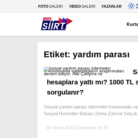
FOTO
GALERİ
VİDEO
GALERİ
YAZARLAR
Kurt
Etiket:
yardım parası
S
hesaplara yattı mı? 1000 TL 
sorgulanır?
Sosyal yardım parası ödemeleri konusunda vata
Sosyal Hizmetler Bakanı Zehra Zümrüt Selçuk 
01 Nisan 2020 Çarşamba 16:26