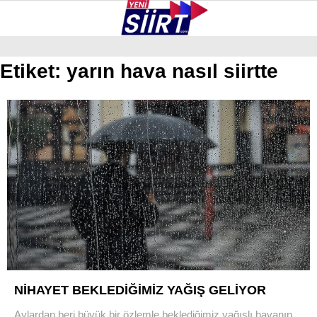
26.7
°
SIIRT
Etiket:
yarın hava nasıl siirtte
GALERİ
VİDEO
YAZARLAR
KURTALAN
ERUH
BAYKAN
PERVARI
ŞIRVAN
TILLO
GÜNDEM
NİHAYET BEKLEDİĞİMİZ YAĞIŞ GELİYOR
Aylardan beri büyük bir özlemle beklediğimiz yağışlı havanın
NÖBETÇI ECZANELER