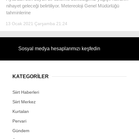
nihayet geleceği belirtiliyor. Metereoloji Genel Müdürlüğü
tahminlerine
13 Ocak 2021 Çarşamba 21:24
WhatsApp İhbar Hattı
Sosyal medya hesaplarımızı keşfedin
Facebook
KATEGORİLER
Siirt Haberleri
Instagram
Siirt Merkez
Kurtalan
Youtube
Pervari
Gündem