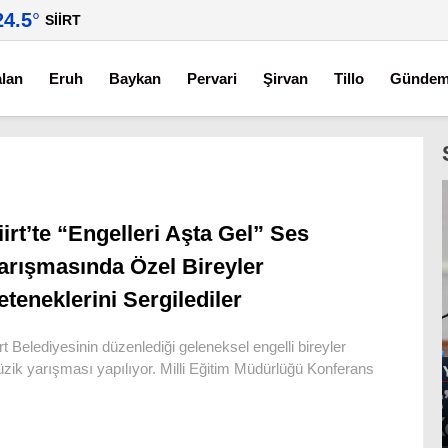
24.5
°
SIIRT
alan
Eruh
Baykan
Pervari
Şirvan
Tillo
Günde
iirt’te “Engelleri Aşta Gel” Ses
arışmasında Özel Bireyler
eteneklerini Sergilediler
irt Belediyesinin düzenlediği geleneksel engelli bireyler
zik yarışması yapılıyor. Milli Eğitim Müdürlüğü Konferans