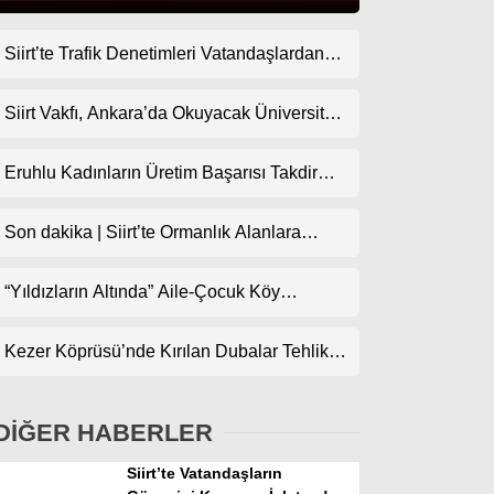
Siirt’te Trafik Denetimleri Vatandaşlardan
Gündem
Tam Not Alıyor
Ekonomi
Siirt Vakfı, Ankara’da Okuyacak Üniversite
Adaylarını Canlı Yayında Buluşturuyor
Politika
Eruhlu Kadınların Üretim Başarısı Takdir
Dünya
Topluyor
Son dakika | Siirt’te Ormanlık Alanlara
Spor
Girişler Yasaklandı
Magazin
“Yıldızların Altında” Aile-Çocuk Köy
Sineması Projesiyle Sinema İlçe
sağlık
Köylerindeki Çocuklarla Buluşuyor
Kezer Köprüsü’nde Kırılan Dubalar Tehlike
Teknoloji
Oluşturuyor
DİĞER HABERLER
Siirt’te Vatandaşların