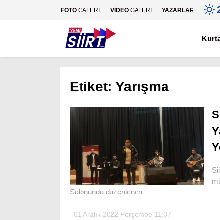
FOTO
GALERİ
VİDEO
GALERİ
YAZARLAR
Kurt
Etiket:
Yarışma
S
Y
Y
Si
mü
Salonunda düzenlenen
01 Aralık 2022 Perşembe 11:37