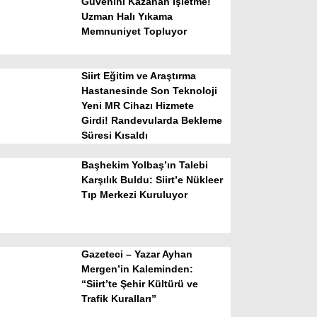
Güvenini Kazanan İşletme!
Uzman Halı Yıkama
Memnuniyet Topluyor
Siirt Eğitim ve Araştırma
Hastanesinde Son Teknoloji
Yeni MR Cihazı Hizmete
Girdi! Randevularda Bekleme
WhatsApp İhbar Hattı
Süresi Kısaldı
Başhekim Yolbaş’ın Talebi
Karşılık Buldu: Siirt’e Nükleer
Tıp Merkezi Kuruluyor
Facebook
Gazeteci – Yazar Ayhan
Instagram
Mergen’in Kaleminden:
“Siirt’te Şehir Kültürü ve
Trafik Kuralları”
Youtube