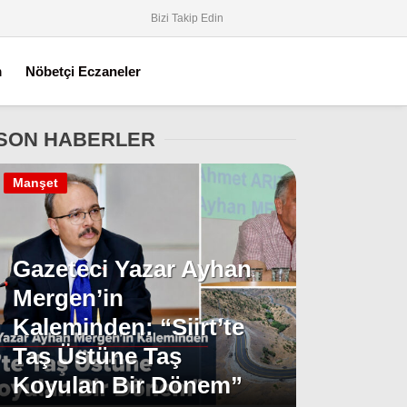
Bizi Takip Edin
m
Nöbetçi Eczaneler
SON HABERLER
Manşet
Gazeteci Yazar Ayhan
Mergen’in
Kaleminden: “Siirt’te
Taş Üstüne Taş
Koyulan Bir Dönem”