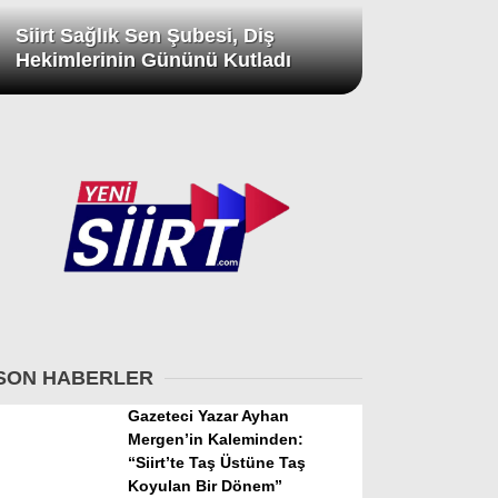
Siirt Sağlık Sen Şubesi, Diş
Hekimlerinin Gününü Kutladı
SON HABERLER
Gazeteci Yazar Ayhan
Mergen’in Kaleminden:
“Siirt’te Taş Üstüne Taş
Koyulan Bir Dönem”