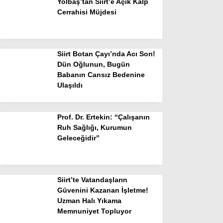
Yolbaş’tan Siirt’e Açık Kalp
Cerrahisi Müjdesi
Siirt Botan Çayı’nda Acı Son!
Dün Oğlunun, Bugün
Babanın Cansız Bedenine
Ulaşıldı
Prof. Dr. Ertekin: “Çalışanın
Ruh Sağlığı, Kurumun
Geleceğidir”
Siirt’te Vatandaşların
Güvenini Kazanan İşletme!
Uzman Halı Yıkama
Memnuniyet Topluyor