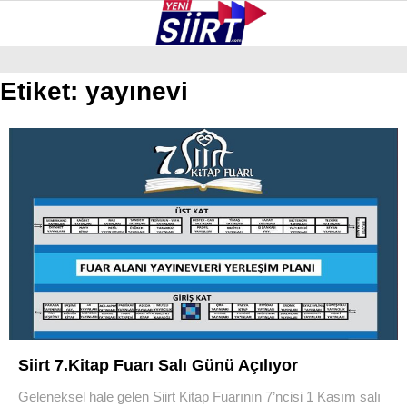
36.9
°
SIIRT
Etiket:
yayınevi
GALERİ
VİDEO
YAZARLAR
KURTALAN
ERUH
BAYKAN
PERVARI
ŞIRVAN
TILLO
Siirt 7.Kitap Fuarı Salı Günü Açılıyor
GÜNDEM
Geleneksel hale gelen Siirt Kitap Fuarının 7’ncisi 1 Kasım salı
NÖBETÇI ECZANELER