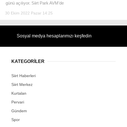
günü açılıyor. Siirt Park AVM’de
30 Ekim 2022 Pazar 14:25
WhatsApp İhbar Hattı
Sosyal medya hesaplarımızı keşfedin
KATEGORİLER
Facebook
Siirt Haberleri
Siirt Merkez
Instagram
Kurtalan
Pervari
Youtube
Gündem
Spor