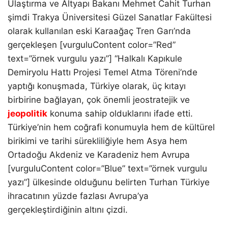
Ulaştırma ve Altyapı Bakanı Mehmet Cahit Turhan
şimdi Trakya Üniversitesi Güzel Sanatlar Fakültesi
olarak kullanılan eski Karaağaç Tren Garı’nda
gerçekleşen [vurguluContent color=”Red”
text=”örnek vurgulu yazı”] “Halkalı Kapıkule
WhatsApp İhbar Hattı
Demiryolu Hattı Projesi Temel Atma Töreni’nde
yaptığı konuşmada, Türkiye olarak, üç kıtayı
birbirine bağlayan, çok önemli jeostratejik ve
jeopolitik
konuma sahip olduklarını ifade etti.
Facebook
Türkiye’nin hem coğrafi konumuyla hem de kültürel
birikimi ve tarihi sürekliliğiyle hem Asya hem
Ortadoğu Akdeniz ve Karadeniz hem Avrupa
Instagram
[vurguluContent color=”Blue” text=”örnek vurgulu
yazı”] ülkesinde olduğunu belirten Turhan Türkiye
Youtube
ihracatının yüzde fazlası Avrupa’ya
gerçekleştirdiğinin altını çizdi.