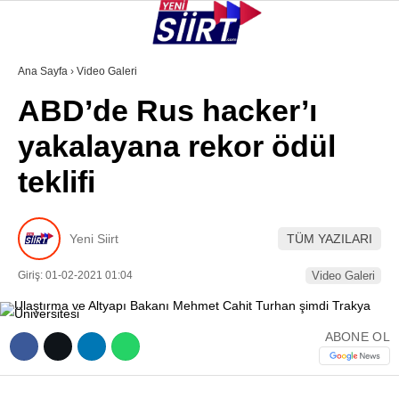
37
°
SIIRT
Ana Sayfa
›
Video Galeri
ABD’de Rus hacker’ı
GALERİ
VİDEO
YAZARLAR
yakalayana rekor ödül
KURTALAN
teklifi
ERUH
BAYKAN
Yeni Siirt
TÜM YAZILARI
PERVARI
Giriş: 01-02-2021 01:04
Video Galeri
ŞIRVAN
TILLO
ABONE OL
GÜNDEM
NÖBETÇI ECZANELER