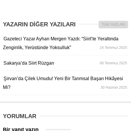
YAZARIN DİĞER YAZILARI
TÜM YAZILARI
Gazeteci Yazar Ayhan Mergen Yazdı: “Siirt’te Yeraltında
Zenginlik, Yerüstünde Yoksulluk”
24 Temmuz 2025
Sakarya’da Siirt Rüzgarı
06 Temmuz 2025
Şirvan’da Çilek Umudu! Yeni Bir Tarımsal Başarı Hikâyesi
Mi?
30 Haziran 2025
YORUMLAR
Bir yanıt yazın