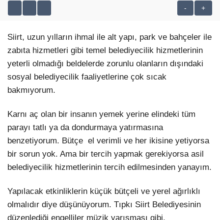
-
+
Siirt, uzun yılların ihmal ile alt yapı, park ve bahçeler ile
zabıta hizmetleri gibi temel belediyecilik hizmetlerinin
WhatsApp İhbar Hattı
yeterli olmadığı beldelerde zorunlu olanların dışındaki
sosyal belediyecilik faaliyetlerine çok sıcak
bakmıyorum.
Facebook
Karnı aç olan bir insanın yemek yerine elindeki tüm
parayı tatlı ya da dondurmaya yatırmasına
benzetiyorum. Bütçe el verimli ve her ikisine yetiyorsa
Instagram
bir sorun yok. Ama bir tercih yapmak gerekiyorsa asil
belediyecilik hizmetlerinin tercih edilmesinden yanayım.
Youtube
Yapılacak etkinliklerin küçük bütçeli ve yerel ağırlıklı
olmalıdır diye düşünüyorum. Tıpkı Siirt Belediyesinin
düzenlediği engelliler müzik yarışması gibi.