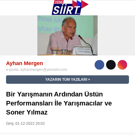
38.3
°
SIIRT
GALERİ
VİDEO
YAZARLAR
KURTALAN
ERUH
Ayhan Mergen
e-posta:
ayhanmergen@yenisiirt.com
BAYKAN
YAZARIN TÜM YAZILARI
PERVARI
Bir Yarışmanın Ardından Üstün
ŞIRVAN
Performansları İle Yarışmacılar ve
TILLO
Soner Yılmaz
GÜNDEM
Giriş: 01-12-2022 20:02
NÖBETÇI ECZANELER