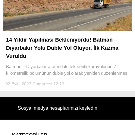
WhatsApp İhbar Hattı
14 Yıldır Yapılması Bekleniyordu! Batman –
Diyarbakır Yolu Duble Yol Oluyor, İlk Kazma
Vuruldu
Batman – Diyarbakır arasındaki tek şeritli karayolunun 7
Facebook
kilometrelik bölümünün duble yol olarak yeniden düzenlenmesi
02 Eylül 2023 Cumartesi 12:13
Instagram
Sosyal medya hesaplarımızı keşfedin
Youtube