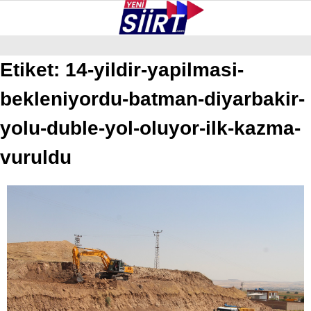
27.3
°
SIIRT
Etiket:
14-yildir-yapilmasi-
bekleniyordu-batman-diyarbakir-
GALERİ
VİDEO
YAZARLAR
KURTALAN
yolu-duble-yol-oluyor-ilk-kazma-
ERUH
vuruldu
BAYKAN
PERVARI
ŞIRVAN
TILLO
GÜNDEM
NÖBETÇI ECZANELER