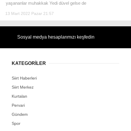
yaşananlar muhakkak Yedi düvel gelse de
13 Mart 2022 Pazar 21:57
WhatsApp İhbar Hattı
Sosyal medya hesaplarımızı keşfedin
KATEGORİLER
Facebook
Siirt Haberleri
Siirt Merkez
Instagram
Kurtalan
Pervari
Youtube
Gündem
Spor