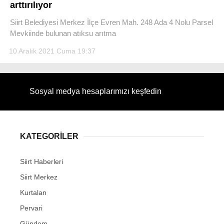
arttırılıyor
Siirt Belediyesi Merkez İlçe Evren Mah. 248 Ada 4 Nolu Parsel
Mevkiinde bulunan atıksu arıtma
10 Aralık 2021 Cuma 19:37
Sosyal medya hesaplarımızı keşfedin
KATEGORİLER
Siirt Haberleri
Siirt Merkez
Kurtalan
Pervari
Gündem