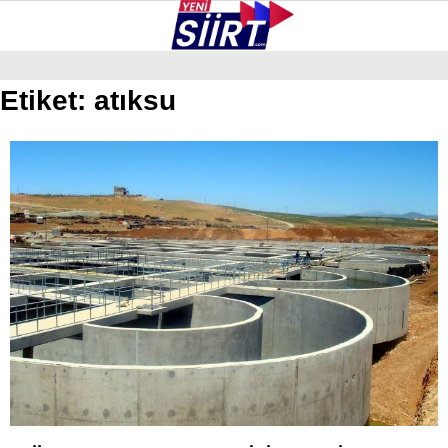
27.1
°
SIIRT
Etiket:
atıksu
GALERİ
VİDEO
YAZARLAR
KURTALAN
ERUH
BAYKAN
PERVARI
ŞIRVAN
TILLO
GÜNDEM
NÖBETÇI ECZANELER