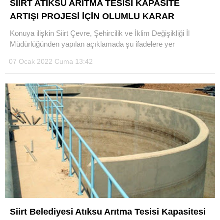
SİİRT ATIKSU ARITMA TESİSİ KAPASİTE
ARTIŞI PROJESİ İÇİN OLUMLU KARAR
Konuya ilişkin Siirt Çevre, Şehircilik ve İklim Değişikliği İl
Müdürlüğünden yapılan açıklamada şu ifadelere yer
WhatsApp İhbar Hattı
07 Ocak 2022 Cuma 13:42
Facebook
Instagram
Youtube
Siirt Belediyesi Atıksu Arıtma Tesisi Kapasitesi