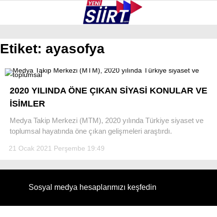
23.7
°
SIIRT
Etiket:
ayasofya
GALERİ
VİDEO
YAZARLAR
KURTALAN
2020 YILINDA ÖNE ÇIKAN SİYASİ KONULAR VE
ERUH
İSİMLER
BAYKAN
Medya Takip Merkezi (MTM), 2020 yılında Türkiye siyaset ve
toplumsal hayatında öne çıkan gelişmeleri araştırdı.
PERVARI
21 Ocak 2021 Perşembe 19:49
ŞIRVAN
TILLO
Sosyal medya hesaplarımızı keşfedin
GÜNDEM
NÖBETÇI ECZANELER