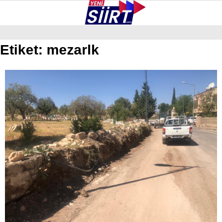
32.6
°
SIIRT
Etiket:
mezarlk
GALERİ
VİDEO
YAZARLAR
KURTALAN
ERUH
BAYKAN
PERVARI
ŞIRVAN
TILLO
GÜNDEM
NÖBETÇI ECZANELER