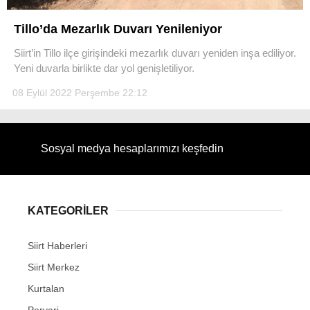
Tillo’da Mezarlık Duvarı Yenileniyor
Siirt’in Tillo ilçe girişindeki mezarlık duvarı yeniden inşa ediliyor.
Yeni duvarla birlikte dar yol genişletiliyor.
WhatsApp İhbar Hattı
08 Eylül 2022 Perşembe 22:12
Sosyal medya hesaplarımızı keşfedin
Facebook
KATEGORİLER
Instagram
Siirt Haberleri
Youtube
Siirt Merkez
Kurtalan
Pervari