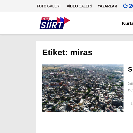
2
FOTO
GALERİ
VİDEO
GALERİ
YAZARLAR
Kurt
Etiket:
miras
S
Si
ge
1