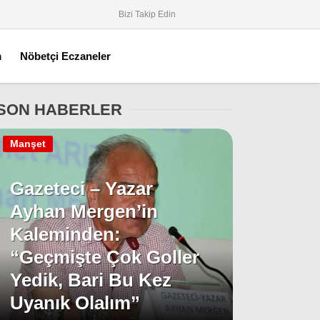
Bizi Takip Edin
m
Nöbetçi Eczaneler
SON HABERLER
Manşet
Gazeteci – Yazar
Ayhan Mergen’in
Kaleminden:
“Geçmişte Çok Goller
Yedik, Bari Bu Kez
Uyanık Olalım”