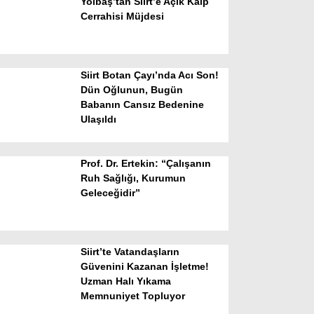
Yolbaş’tan Siirt’e Açık Kalp
Cerrahisi Müjdesi
Siirt Botan Çayı’nda Acı Son!
Dün Oğlunun, Bugün
Babanın Cansız Bedenine
Ulaşıldı
WhatsApp İhbar Hattı
Prof. Dr. Ertekin: “Çalışanın
Ruh Sağlığı, Kurumun
Geleceğidir”
Facebook
Siirt’te Vatandaşların
Instagram
Güvenini Kazanan İşletme!
Uzman Halı Yıkama
Memnuniyet Topluyor
Youtube