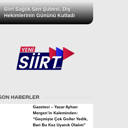
Siirt Sağlık Sen Şubesi, Diş
Hekimlerinin Gününü Kutladı
SON HABERLER
Gazeteci – Yazar Ayhan
Mergen’in Kaleminden:
“Geçmişte Çok Goller Yedik,
Bari Bu Kez Uyanık Olalım”