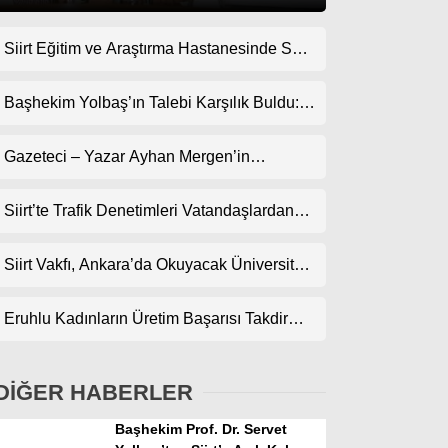
Siirt Eğitim ve Araştırma Hastanesinde Son
Gündem
Teknoloji Yeni MR Cihazı Hizmete Girdi!
Ekonomi
Randevularda Bekleme Süresi Kısaldı
Başhekim Yolbaş’ın Talebi Karşılık Buldu:
Siirt’e Nükleer Tıp Merkezi Kuruluyor
Politika
Gazeteci – Yazar Ayhan Mergen’in
Dünya
Kaleminden: “Siirt’te Şehir Kültürü ve Trafik
Kuralları”
Siirt’te Trafik Denetimleri Vatandaşlardan
Spor
Tam Not Alıyor
Magazin
Siirt Vakfı, Ankara’da Okuyacak Üniversite
Adaylarını Canlı Yayında Buluşturuyor
sağlık
Eruhlu Kadınların Üretim Başarısı Takdir
Teknoloji
Topluyor
DİĞER HABERLER
Başhekim Prof. Dr. Servet