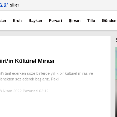
6.2
°
SIIRT
alan
Eruh
Baykan
Pervari
Şirvan
Tillo
Günde
iirt’in Kültürel Mirası
irt’i tarif ederken söze binlerce yıllık bir kültürel miras ve
lenekten söz ederek başlarız. Peki
8 Nisan 2022 Pazartesi 02:12