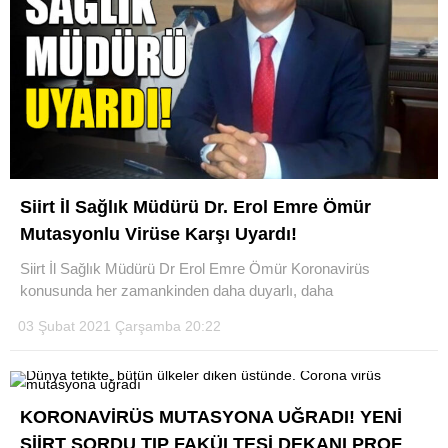
Siirt İl Sağlık Müdürü Dr. Erol Emre Ömür
Mutasyonlu Virüse Karşı Uyardı!
Siirt İl Sağlık Müdürü Dr Erol Emre Ömür Koronavirüs
konusunda her zamankinden daha duyarlı, daha
03 Şubat 2021 Çarşamba 20:22
KORONAVİRÜS MUTASYONA UĞRADI! YENİ
SİİRT SORDU TIP FAKÜLTESİ DEKANI PROF