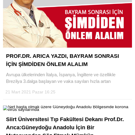
WhatsApp İhbar Hattı
PROF.DR. ARICA YAZDI, BAYRAM SONRASI
İÇİN ŞİMDİDEN ÖNLEM ALALIM
Facebook
Avrupa ülkelerinden İtalya, İspanya, İngiltere ve özellikle
Brezilya 3.dalga başlayan ve vaka sayıları hızla artan
21 Mart 2021 Pazar 16:25
Instagram
Youtube
Siirt Üniversitesi Tıp Fakültesi Dekanı Prof.Dr.
Arıca:Güneydoğu Anadolu İçin Bir