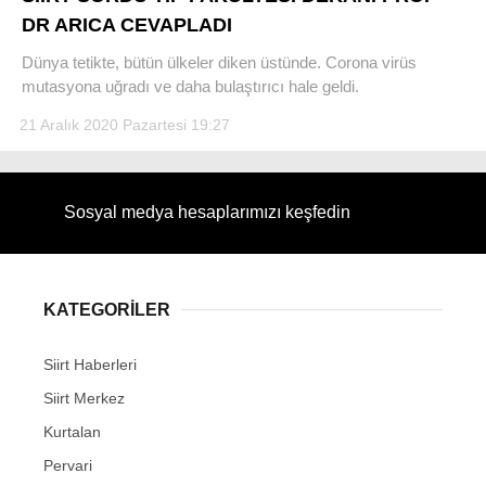
DR ARICA CEVAPLADI
Dünya tetikte, bütün ülkeler diken üstünde. Corona virüs
mutasyona uğradı ve daha bulaştırıcı hale geldi.
21 Aralık 2020 Pazartesi 19:27
Sosyal medya hesaplarımızı keşfedin
KATEGORİLER
Siirt Haberleri
Siirt Merkez
Kurtalan
Pervari