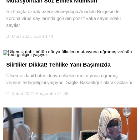
Mutasyondan Söz Etmek Mümkün
Siirt başta olmak üzere Güneydoğu Anadolu Bölgesinde
korona virüs sayılarında görülen pozitif vaka sayısındaki
sayılar
16 Mart 2021 Salı 14:44
Siirtliler Dikkat! Tehlike Yanı Başımızda
Ülkemiz dahil bütün dünya ülkeleri mutasyona uğramış
virüsün tedirginliğini yaşıyor. Sağlık Bakanlığı il olarak adlarını
11 Şubat 2021 Perşembe 21:39