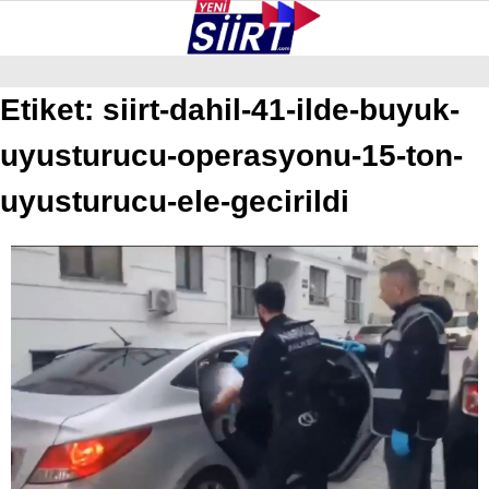
27.1
°
SIIRT
Etiket:
siirt-dahil-41-ilde-buyuk-
uyusturucu-operasyonu-15-ton-
GALERİ
VİDEO
YAZARLAR
KURTALAN
uyusturucu-ele-gecirildi
ERUH
BAYKAN
PERVARI
ŞIRVAN
TILLO
GÜNDEM
NÖBETÇI ECZANELER