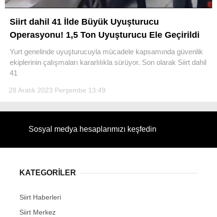
Siirt dahil 41 İlde Büyük Uyuşturucu
Operasyonu! 1,5 Ton Uyuşturucu Ele Geçirildi
Yurt genelinde uyuşturucuyla mücadele kapsamında güvenlik
WhatsApp İhbar Hattı
ekiplerinin çalışmaları kararlılıkla sürüyor. Son olarak Siirt dahil
41
28 Aralık 2023 Perşembe 13:49
Facebook
Sosyal medya hesaplarımızı keşfedin
Instagram
KATEGORİLER
Youtube
Siirt Haberleri
Siirt Merkez