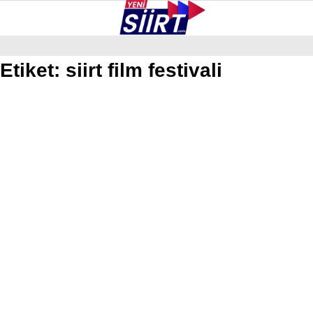
28.2
°
SIIRT
Etiket:
siirt film festivali
GALERİ
VİDEO
YAZARLAR
KURTALAN
ERUH
BAYKAN
PERVARI
ŞIRVAN
TILLO
GÜNDEM
NÖBETÇI ECZANELER