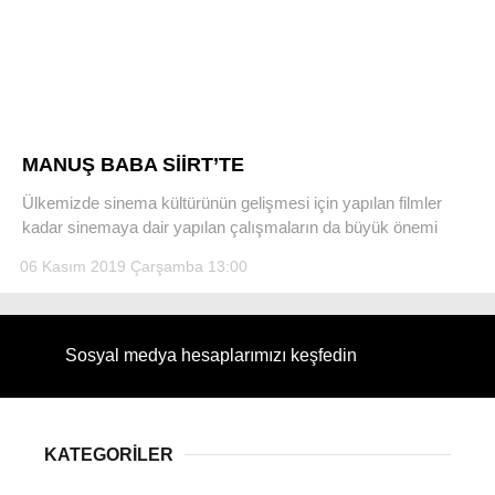
WhatsApp İhbar Hattı
MANUŞ BABA SİİRT’TE
Ülkemizde sinema kültürünün gelişmesi için yapılan filmler
kadar sinemaya dair yapılan çalışmaların da büyük önemi
Facebook
06 Kasım 2019 Çarşamba 13:00
Instagram
Sosyal medya hesaplarımızı keşfedin
Youtube
KATEGORİLER