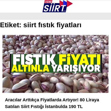
25.2
°
SIIRT
Etiket:
siirt fıstık fiyatları
GALERİ
VİDEO
YAZARLAR
KURTALAN
ERUH
BAYKAN
PERVARI
ŞIRVAN
TILLO
Aracılar Arttıkça Fiyatlarda Artıyor! 80 Liraya
GÜNDEM
Satılan Siirt Fıstığı İstanbulda 190 TL
NÖBETÇI ECZANELER