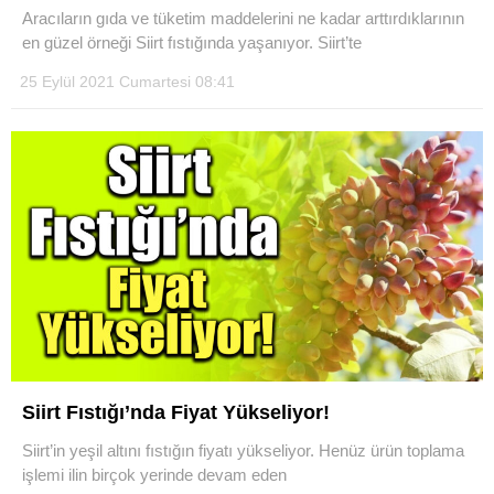
Aracıların gıda ve tüketim maddelerini ne kadar arttırdıklarının
en güzel örneği Siirt fıstığında yaşanıyor. Siirt’te
25 Eylül 2021 Cumartesi 08:41
WhatsApp İhbar Hattı
Facebook
Instagram
Youtube
Siirt Fıstığı’nda Fiyat Yükseliyor!
Siirt’in yeşil altını fıstığın fiyatı yükseliyor. Henüz ürün toplama
işlemi ilin birçok yerinde devam eden