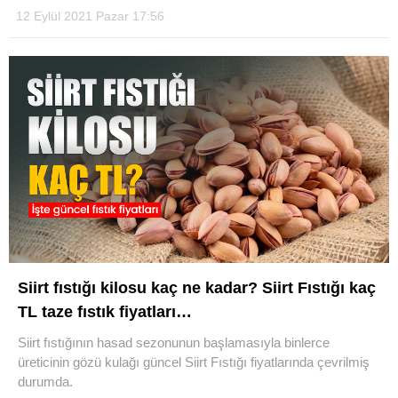
12 Eylül 2021 Pazar 17:56
Siirt fıstığı kilosu kaç ne kadar? Siirt Fıstığı kaç
TL taze fıstık fiyatları…
Siirt fıstığının hasad sezonunun başlamasıyla binlerce
üreticinin gözü kulağı güncel Siirt Fıstığı fiyatlarında çevrilmiş
durumda.