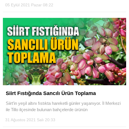
05 Eylül 2021 Pazar 08:22
Siirt Fıstığında Sancılı Ürün Toplama
Siirt’in yeşil altını fıstıkta hareketli günler yaşanıyor. İl Merkezi
ile Tillo ilçesinde bulunan bahçelerde ürünün
31 Ağustos 2021 Salı 20:33