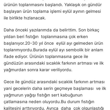
ürünün toplanmasını başlandı. Yaklaşık on gündür
başlayan ürün toplama işlemi eylül ayının gelmesi
ile birlikte hızlanacak.
WhatsApp İhbar Hattı
Daha önceki yazılarımda da belirttim. Son birkaç
yıldan beri fıstığın toplanmasına çok erken
başlanıyor.20-30 yıl önce eylül ayı gelmeden ürün
toplanmıyordu.Burada eylül ayı sembolik bir anlam
Facebook
ifade ediyor. Ürünün toplanmasına gece ile
gündüzün arasındaki sıcaklık farkının artması ve ilk
yağmurdan sonra karar veriliyordu.
Instagram
Gece ile gündüz arasındaki sıcaklık farkının artması
yani gecelerin daha serin geçmeye başlaması ve ilk
Youtube
yağmurun yağışı fıstığın sert kabuğunun
çatlamasına neden oluyordu.Bu durum fıstığın
kalitesini arttırıyordu. Ayrıca daha çok olgunlaştığı