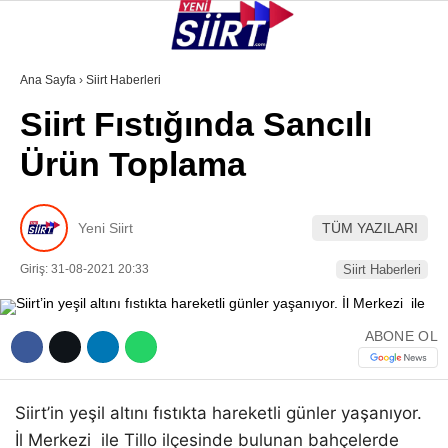
25
°
SIIRT
Ana Sayfa
›
Siirt Haberleri
Siirt Fıstığında Sancılı
GALERİ
VİDEO
YAZARLAR
Ürün Toplama
KURTALAN
ERUH
Yeni Siirt
TÜM YAZILARI
BAYKAN
Giriş: 31-08-2021 20:33
Siirt Haberleri
PERVARI
ŞIRVAN
ABONE OL
TILLO
GÜNDEM
Siirt’in yeşil altını fıstıkta hareketli günler yaşanıyor.
İl Merkezi ile Tillo ilçesinde bulunan bahçelerde
NÖBETÇI ECZANELER