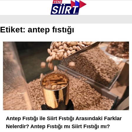
32.6
°
SIIRT
Etiket:
antep fıstığı
GALERİ
VİDEO
YAZARLAR
KURTALAN
ERUH
BAYKAN
PERVARI
ŞIRVAN
TILLO
Antep Fıstığı ile Siirt Fıstığı Arasındaki Farklar
GÜNDEM
Nelerdir? Antep Fıstığı mı Siirt Fıstığı mı?
NÖBETÇI ECZANELER