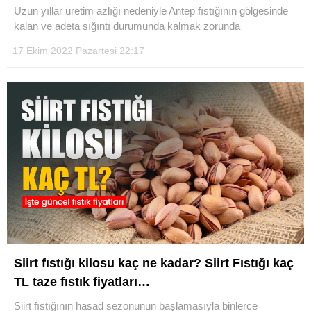
Uzun yıllar üretim azlığı nedeniyle Antep fıstığının gölgesinde
kalan ve adeta sığıntı durumunda kalmak zorunda
17 Ekim 2022 Pazartesi 22:17
WhatsApp İhbar Hattı
Facebook
Instagram
Youtube
Siirt fıstığı kilosu kaç ne kadar? Siirt Fıstığı kaç
TL taze fıstık fiyatları…
Siirt fıstığının hasad sezonunun başlamasıyla binlerce