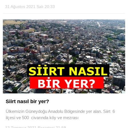
31 Ağustos 2021 Salı 20:33
Siirt nasıl bir yer?
Ülkemizin Güneydoğu Anadolu Bölgesinde yer alan. Siirt 6
ilçesi ve 500 civarında köy ve mezrası
12 Temmuz 2021 Pazartesi 21:59