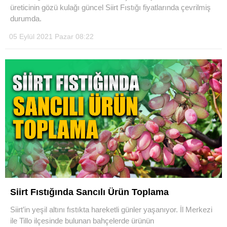
üreticinin gözü kulağı güncel Siirt Fıstığı fiyatlarında çevrilmiş
durumda.
05 Eylül 2021 Pazar 08:22
Siirt Fıstığında Sancılı Ürün Toplama
Siirt’in yeşil altını fıstıkta hareketli günler yaşanıyor. İl Merkezi
ile Tillo ilçesinde bulunan bahçelerde ürünün