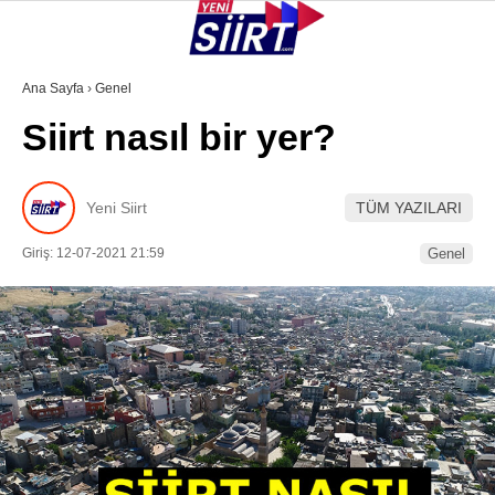
23.7
°
SIIRT
Ana Sayfa
›
Genel
Siirt nasıl bir yer?
GALERİ
VİDEO
YAZARLAR
KURTALAN
Yeni Siirt
TÜM YAZILARI
ERUH
Giriş: 12-07-2021 21:59
Genel
BAYKAN
PERVARI
ŞIRVAN
TILLO
GÜNDEM
NÖBETÇI ECZANELER