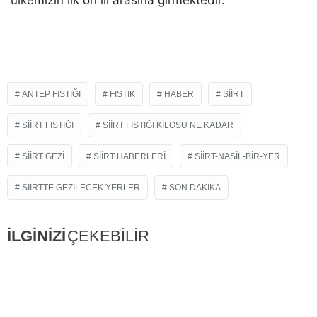
ülkemizin ilk on ili arasına girmektedir.
ANTEP FISTIĞI
FISTIK
HABER
SIIRT
SIIRT FISTIĞI
SIIRT FISTIĞI KILOSU NE KADAR
SIIRT GEZI
SIIRT HABERLERI
SIIRT-NASIL-BIR-YER
SIIRTTE GEZILECEK YERLER
SON DAKIKA
İLGİNİZİ
ÇEKEBİLİR