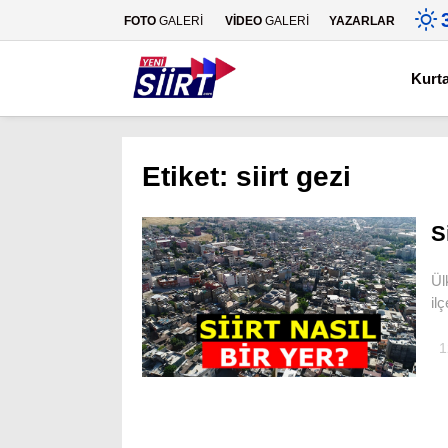
FOTO
GALERİ
VİDEO
GALERİ
YAZARLAR
Kurt
Etiket:
siirt gezi
S
Ül
il
1