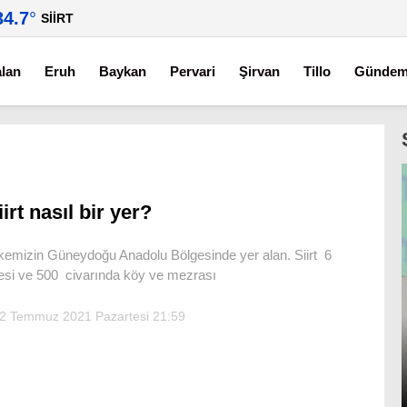
34.7
°
SIIRT
alan
Eruh
Baykan
Pervari
Şirvan
Tillo
Günde
iirt nasıl bir yer?
kemizin Güneydoğu Anadolu Bölgesinde yer alan. Siirt 6
çesi ve 500 civarında köy ve mezrası
2 Temmuz 2021 Pazartesi 21:59