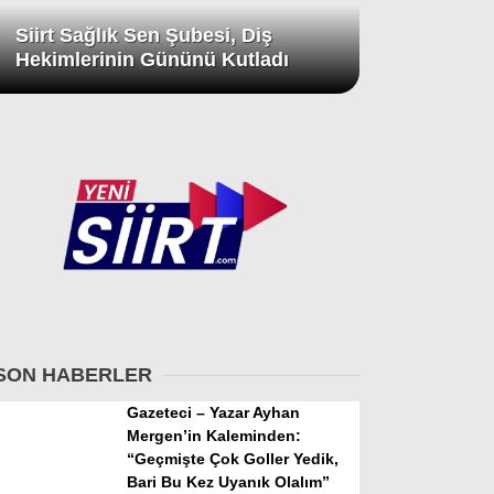
Siirt Sağlık Sen Şubesi, Diş
Hekimlerinin Gününü Kutladı
SON HABERLER
Gazeteci – Yazar Ayhan
Mergen’in Kaleminden:
“Geçmişte Çok Goller Yedik,
Bari Bu Kez Uyanık Olalım”