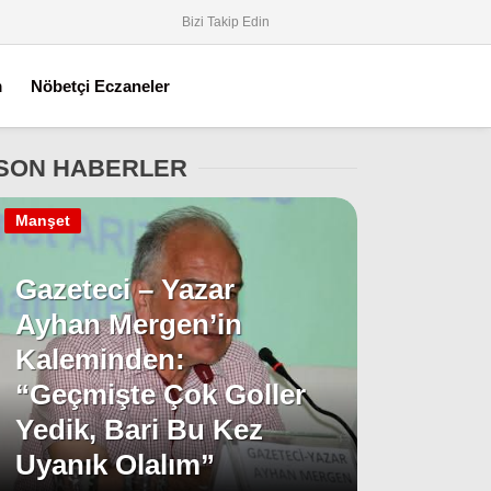
Bizi Takip Edin
m
Nöbetçi Eczaneler
SON HABERLER
Manşet
Gazeteci – Yazar
Ayhan Mergen’in
Kaleminden:
“Geçmişte Çok Goller
Yedik, Bari Bu Kez
Uyanık Olalım”