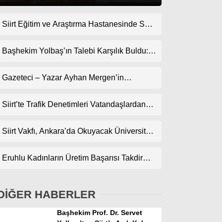
Siirt Eğitim ve Araştırma Hastanesinde Son
Gündem
Teknoloji Yeni MR Cihazı Hizmete Girdi!
Ekonomi
Randevularda Bekleme Süresi Kısaldı
Başhekim Yolbaş’ın Talebi Karşılık Buldu:
Siirt’e Nükleer Tıp Merkezi Kuruluyor
Politika
Gazeteci – Yazar Ayhan Mergen’in
Dünya
Kaleminden: “Siirt’te Şehir Kültürü ve Trafik
Kuralları”
Siirt’te Trafik Denetimleri Vatandaşlardan
Spor
Tam Not Alıyor
Magazin
Siirt Vakfı, Ankara’da Okuyacak Üniversite
Adaylarını Canlı Yayında Buluşturuyor
sağlık
Eruhlu Kadınların Üretim Başarısı Takdir
Teknoloji
Topluyor
DİĞER HABERLER
Başhekim Prof. Dr. Servet