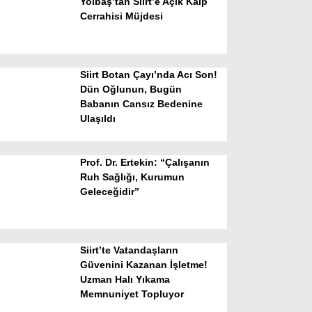
Yolbaş’tan Siirt’e Açık Kalp
Cerrahisi Müjdesi
Siirt Botan Çayı’nda Acı Son!
Dün Oğlunun, Bugün
Babanın Cansız Bedenine
Ulaşıldı
WhatsApp İhbar Hattı
Prof. Dr. Ertekin: “Çalışanın
Ruh Sağlığı, Kurumun
Geleceğidir”
Facebook
Siirt’te Vatandaşların
Instagram
Güvenini Kazanan İşletme!
Uzman Halı Yıkama
Memnuniyet Topluyor
Youtube