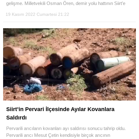
gelişme. Milletvekili Osman Ören, demir yolu hattının Siirt’e
19 Kasım 2022 Cumartesi 21:22
WhatsApp İhbar Hattı
Facebook
Instagram
Siirt’in Pervari İlçesinde Ayılar Kovanlara
Youtube
Saldırdı
Pervarili arıcıların kovanları ayı saldırısı sonucu tahrip oldu.
Pervarili arıcı Mesut Çetin kendisiyle birçok arıcının