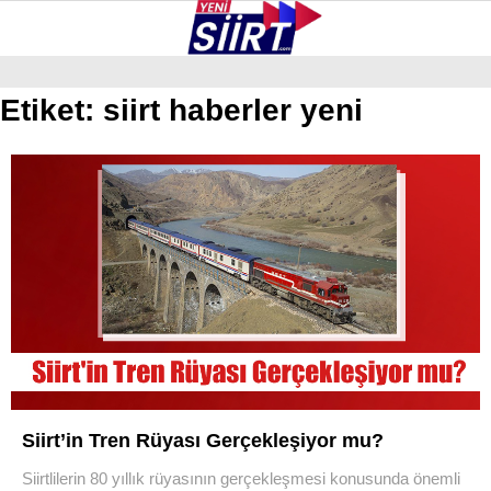
33.6
°
SIIRT
Etiket:
siirt haberler yeni
GALERİ
VİDEO
YAZARLAR
KURTALAN
ERUH
BAYKAN
PERVARI
ŞIRVAN
TILLO
Siirt’in Tren Rüyası Gerçekleşiyor mu?
GÜNDEM
Siirtlilerin 80 yıllık rüyasının gerçekleşmesi konusunda önemli
NÖBETÇI ECZANELER