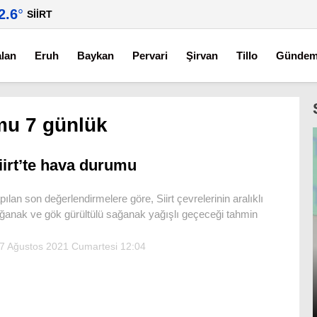
2.6
°
SIIRT
alan
Eruh
Baykan
Pervari
Şirvan
Tillo
Günde
mu 7 günlük
iirt’te hava durumu
pılan son değerlendirmelere göre, Siirt çevrelerinin aralıklı
ğanak ve gök gürültülü sağanak yağışlı geçeceği tahmin
7 Ağustos 2021 Cumartesi 12:04