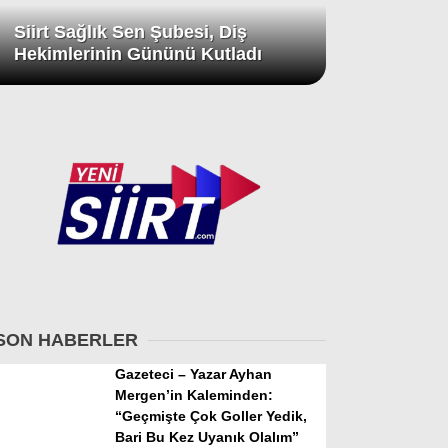
Siirt Sağlık Sen Şubesi, Diş
Hekimlerinin Gününü Kutladı
SON HABERLER
Gazeteci – Yazar Ayhan
Mergen’in Kaleminden:
“Geçmişte Çok Goller Yedik,
Bari Bu Kez Uyanık Olalım”