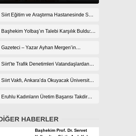
Siirt Eğitim ve Araştırma Hastanesinde Son
Gündem
Teknoloji Yeni MR Cihazı Hizmete Girdi!
Ekonomi
Randevularda Bekleme Süresi Kısaldı
Başhekim Yolbaş’ın Talebi Karşılık Buldu:
Siirt’e Nükleer Tıp Merkezi Kuruluyor
Politika
Gazeteci – Yazar Ayhan Mergen’in
Dünya
Kaleminden: “Siirt’te Şehir Kültürü ve Trafik
Kuralları”
Siirt’te Trafik Denetimleri Vatandaşlardan
Spor
Tam Not Alıyor
Magazin
Siirt Vakfı, Ankara’da Okuyacak Üniversite
Adaylarını Canlı Yayında Buluşturuyor
sağlık
Eruhlu Kadınların Üretim Başarısı Takdir
Teknoloji
Topluyor
DİĞER HABERLER
Başhekim Prof. Dr. Servet