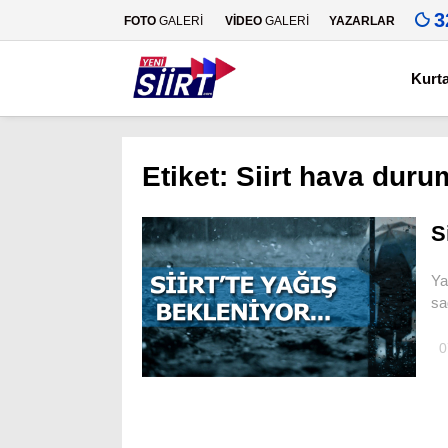
3
FOTO
GALERİ
VİDEO
GALERİ
YAZARLAR
Kurt
Etiket:
Siirt hava duru
S
Ya
sa
0