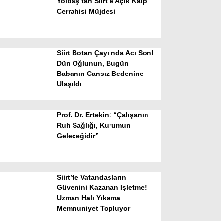
Yolbaş’tan Siirt’e Açık Kalp
Cerrahisi Müjdesi
Siirt Botan Çayı’nda Acı Son!
Dün Oğlunun, Bugün
Babanın Cansız Bedenine
Ulaşıldı
WhatsApp İhbar Hattı
Prof. Dr. Ertekin: “Çalışanın
Ruh Sağlığı, Kurumun
Geleceğidir”
Facebook
Siirt’te Vatandaşların
Instagram
Güvenini Kazanan İşletme!
Uzman Halı Yıkama
Memnuniyet Topluyor
Youtube