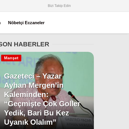
Bizi Takip Edin
m
Nöbetçi Eczaneler
SON HABERLER
Manşet
Gazeteci – Yazar
Ayhan Mergen’in
Kaleminden:
“Geçmişte Çok Goller
Yedik, Bari Bu Kez
Uyanık Olalım”