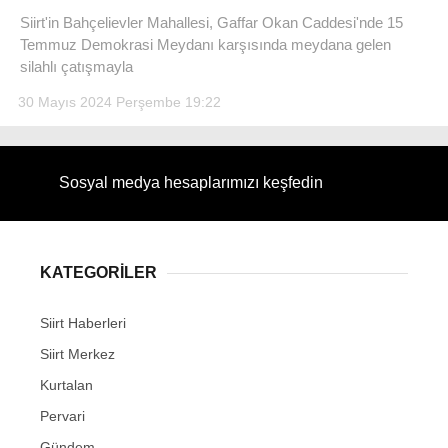
Siirt'in Bahçelievler Mahallesi, Gaffar Okan Caddesi'nde 15
Temmuz Demokrasi Meydanı karşısında meydana gelen
silahlı çatışmayla
30 Mayıs 2024 Perşembe 19:22
WhatsApp İhbar Hattı
Sosyal medya hesaplarımızı keşfedin
Facebook
KATEGORİLER
Instagram
Siirt Haberleri
Siirt Merkez
Youtube
Kurtalan
Pervari
Gündem