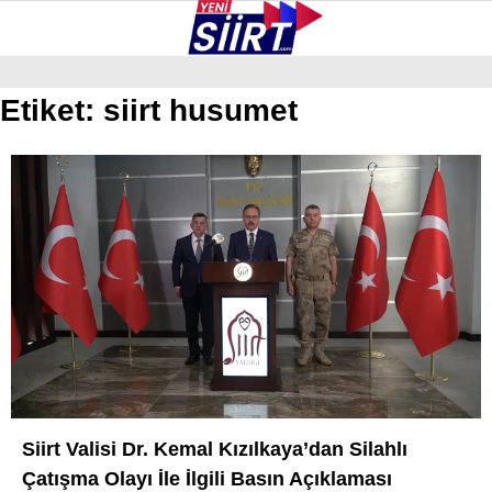
25.8
°
SIIRT
Etiket:
siirt husumet
GALERİ
VİDEO
YAZARLAR
KURTALAN
ERUH
BAYKAN
PERVARI
ŞIRVAN
TILLO
GÜNDEM
Siirt Valisi Dr. Kemal Kızılkaya’dan Silahlı
Çatışma Olayı İle İlgili Basın Açıklaması
NÖBETÇI ECZANELER