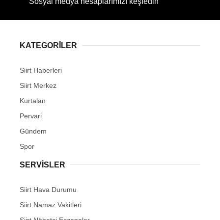
Sosyal medya hesaplarımızı keşfedin
KATEGORİLER
WhatsApp İhbar Hattı
Siirt Haberleri
Siirt Merkez
Kurtalan
Facebook
Pervari
Gündem
Spor
Instagram
SERVİSLER
Youtube
Siirt Hava Durumu
Siirt Namaz Vakitleri
Siirt Nöbetçi Eczanaler