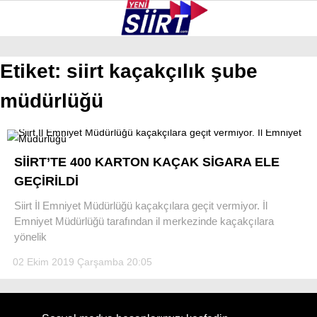
33.1
°
SIIRT
Etiket:
siirt kaçakçılık şube
müdürlüğü
GALERİ
VİDEO
YAZARLAR
KURTALAN
ERUH
SİİRT’TE 400 KARTON KAÇAK SİGARA ELE
BAYKAN
GEÇİRİLDİ
PERVARI
Siirt İl Emniyet Müdürlüğü kaçakçılara geçit vermiyor. İl
Emniyet Müdürlüğü tarafından il merkezinde kaçakçılara
ŞIRVAN
yönelik
TILLO
02 Ekim 2019 Çarşamba 20:05
GÜNDEM
NÖBETÇI ECZANELER