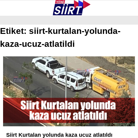
30.6
°
SIIRT
Etiket:
siirt-kurtalan-yolunda-
kaza-ucuz-atlatildi
GALERİ
VİDEO
YAZARLAR
KURTALAN
ERUH
BAYKAN
PERVARI
ŞIRVAN
TILLO
GÜNDEM
Siirt Kurtalan yolunda kaza ucuz atlatıldı
NÖBETÇI ECZANELER