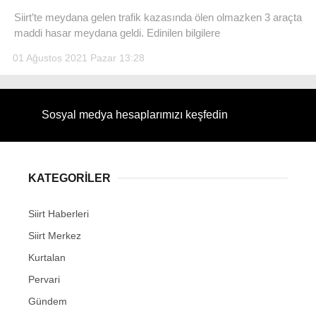
Siirt’te meydana gelen trafik kazasında ölen olmazken 3 araçta
maddi hasar meydana geldi. Edinilen bilgilere
01 Ağustos 2021 Pazar 13:28
WhatsApp İhbar Hattı
Sosyal medya hesaplarımızı keşfedin
Facebook
KATEGORİLER
Siirt Haberleri
Instagram
Siirt Merkez
Kurtalan
Youtube
Pervari
Gündem