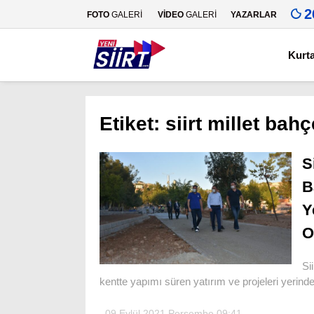
2
FOTO
GALERİ
VİDEO
GALERİ
YAZARLAR
Kurt
Etiket:
siirt millet bahç
S
B
Y
O
Si
kentte yapımı süren yatırım ve projeleri yerind
09 Eylül 2021 Perşembe 09:41