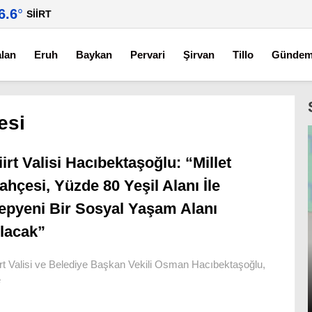
6.6
°
SIIRT
alan
Eruh
Baykan
Pervari
Şirvan
Tillo
Günde
esi
iirt Valisi Hacıbektaşoğlu: “Millet
ahçesi, Yüzde 80 Yeşil Alanı İle
epyeni Bir Sosyal Yaşam Alanı
lacak”
irt Valisi ve Belediye Başkan Vekili Osman Hacıbektaşoğlu,
e