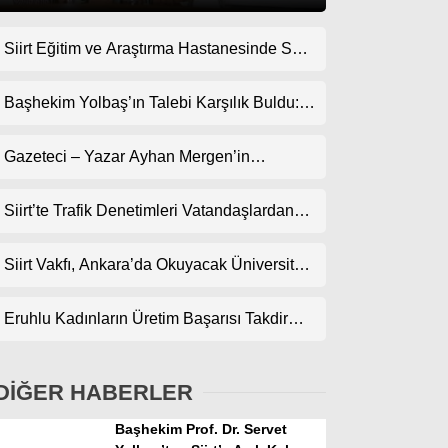
Siirt Eğitim ve Araştırma Hastanesinde Son
Gündem
Teknoloji Yeni MR Cihazı Hizmete Girdi!
Ekonomi
Randevularda Bekleme Süresi Kısaldı
Başhekim Yolbaş’ın Talebi Karşılık Buldu:
Siirt’e Nükleer Tıp Merkezi Kuruluyor
Politika
Gazeteci – Yazar Ayhan Mergen’in
Dünya
Kaleminden: “Siirt’te Şehir Kültürü ve Trafik
Kuralları”
Siirt’te Trafik Denetimleri Vatandaşlardan
Spor
Tam Not Alıyor
Magazin
Siirt Vakfı, Ankara’da Okuyacak Üniversite
Adaylarını Canlı Yayında Buluşturuyor
sağlık
Eruhlu Kadınların Üretim Başarısı Takdir
Teknoloji
Topluyor
DİĞER HABERLER
Başhekim Prof. Dr. Servet