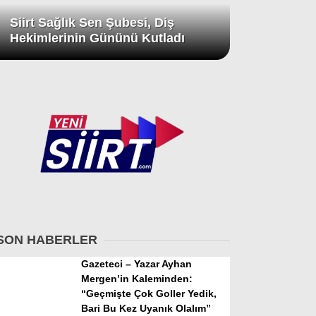
Siirt Sağlık Sen Şubesi, Diş
Hekimlerinin Gününü Kutladı
SON HABERLER
Gazeteci – Yazar Ayhan
Mergen’in Kaleminden:
“Geçmişte Çok Goller Yedik,
Bari Bu Kez Uyanık Olalım”