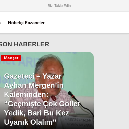
Bizi Takip Edin
m
Nöbetçi Eczaneler
SON HABERLER
Manşet
Gazeteci – Yazar
Ayhan Mergen’in
Kaleminden:
“Geçmişte Çok Goller
Yedik, Bari Bu Kez
Uyanık Olalım”