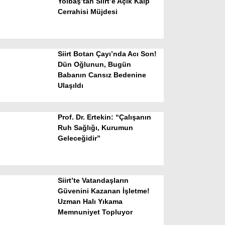
Yolbaş’tan Siirt’e Açık Kalp
Cerrahisi Müjdesi
Siirt Botan Çayı’nda Acı Son!
Dün Oğlunun, Bugün
Babanın Cansız Bedenine
Ulaşıldı
WhatsApp İhbar Hattı
Prof. Dr. Ertekin: “Çalışanın
Ruh Sağlığı, Kurumun
Geleceğidir”
Facebook
Siirt’te Vatandaşların
Instagram
Güvenini Kazanan İşletme!
Uzman Halı Yıkama
Memnuniyet Topluyor
Youtube