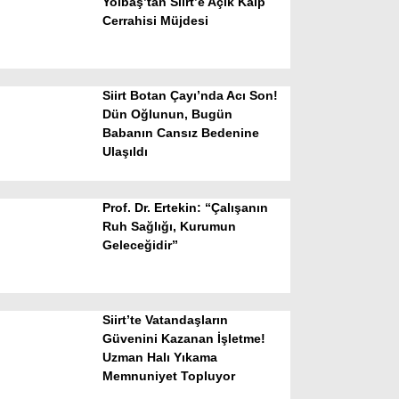
Yolbaş’tan Siirt’e Açık Kalp
Cerrahisi Müjdesi
Siirt Botan Çayı’nda Acı Son!
Dün Oğlunun, Bugün
Babanın Cansız Bedenine
Ulaşıldı
WhatsApp İhbar Hattı
Prof. Dr. Ertekin: “Çalışanın
Ruh Sağlığı, Kurumun
Geleceğidir”
Facebook
Siirt’te Vatandaşların
Instagram
Güvenini Kazanan İşletme!
Uzman Halı Yıkama
Memnuniyet Topluyor
Youtube