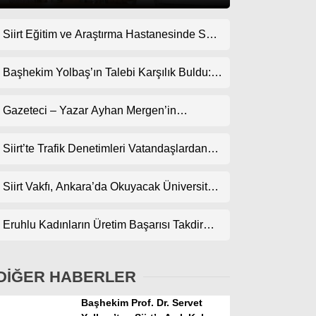
Siirt Eğitim ve Araştırma Hastanesinde Son
Gündem
Teknoloji Yeni MR Cihazı Hizmete Girdi!
Ekonomi
Randevularda Bekleme Süresi Kısaldı
Başhekim Yolbaş’ın Talebi Karşılık Buldu:
Siirt’e Nükleer Tıp Merkezi Kuruluyor
Politika
Gazeteci – Yazar Ayhan Mergen’in
Dünya
Kaleminden: “Siirt’te Şehir Kültürü ve Trafik
Kuralları”
Siirt’te Trafik Denetimleri Vatandaşlardan
Spor
Tam Not Alıyor
Magazin
Siirt Vakfı, Ankara’da Okuyacak Üniversite
Adaylarını Canlı Yayında Buluşturuyor
sağlık
Eruhlu Kadınların Üretim Başarısı Takdir
Teknoloji
Topluyor
DİĞER HABERLER
Başhekim Prof. Dr. Servet