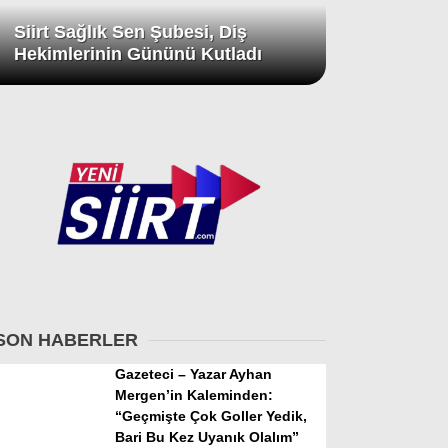
Siirt Sağlık Sen Şubesi, Diş
Hekimlerinin Gününü Kutladı
SON HABERLER
Gazeteci – Yazar Ayhan
Mergen’in Kaleminden:
“Geçmişte Çok Goller Yedik,
Bari Bu Kez Uyanık Olalım”