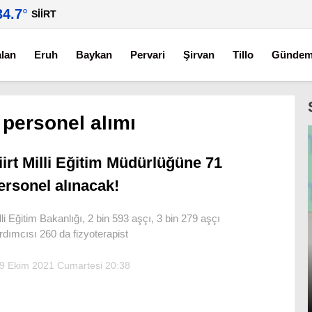
34.7
°
SIIRT
alan
Eruh
Baykan
Pervari
Şirvan
Tillo
Günde
m personel alımı
iirt Milli Eğitim Müdürlüğüne 71
ersonel alınacak!
lli Eğitim Bakanlığı, 2 bin 593 aşçı, 3 bin 279 aşçı
rdımcısı 260 da fizyoterapist
9 Ekim 2021 Cumartesi 20:38