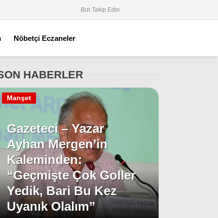
Bizi Takip Edin
m
Nöbetçi Eczaneler
SON HABERLER
Manşet
Gazeteci – Yazar
Ayhan Mergen’in
Kaleminden:
“Geçmişte Çok Goller
Yedik, Bari Bu Kez
Uyanık Olalım”