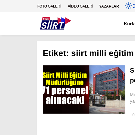
FOTO
GALERİ
VİDEO
GALERİ
YAZARLAR
Kurt
Etiket:
siirt milli eğiti
S
p
Mi
ya
0