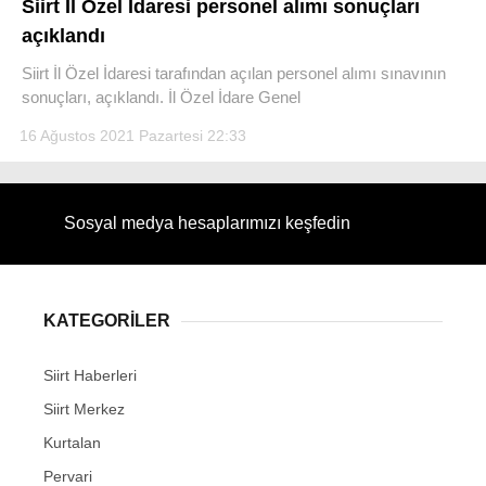
Siirt İl Özel İdaresi personel alımı sonuçları
açıklandı
Siirt İl Özel İdaresi tarafından açılan personel alımı sınavının
sonuçları, açıklandı. İl Özel İdare Genel
WhatsApp İhbar Hattı
16 Ağustos 2021 Pazartesi 22:33
Sosyal medya hesaplarımızı keşfedin
Facebook
KATEGORİLER
Instagram
Siirt Haberleri
Youtube
Siirt Merkez
Kurtalan
Pervari