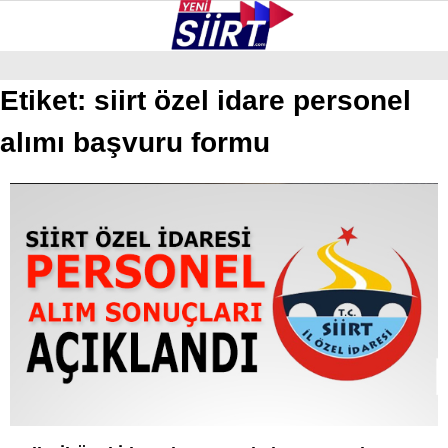
26.2
°
SIIRT
Etiket:
siirt özel idare personel
alımı başvuru formu
GALERİ
VİDEO
YAZARLAR
KURTALAN
ERUH
BAYKAN
PERVARI
ŞIRVAN
TILLO
GÜNDEM
NÖBETÇI ECZANELER