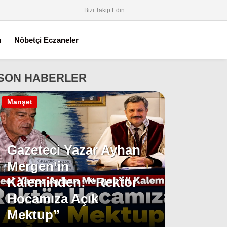
Bizi Takip Edin
m
Nöbetçi Eczaneler
SON HABERLER
Manşet
Gazeteci Yazar Ayhan
Mergen’in
Kaleminden: “Rektör
Hocamıza Açık
Mektup”