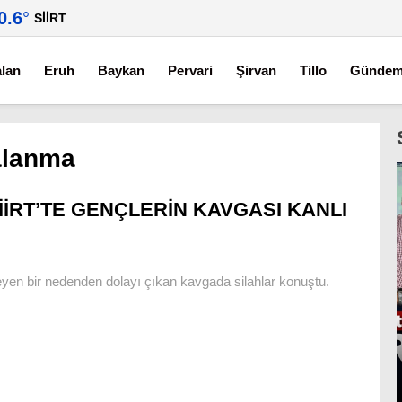
0.6
°
SIIRT
alan
Eruh
Baykan
Pervari
Şirvan
Tillo
Günde
ralanma
İİRT’TE GENÇLERİN KAVGASI KANLI
meyen bir nedenden dolayı çıkan kavgada silahlar konuştu.