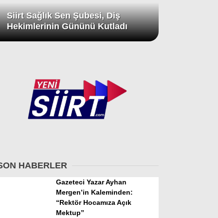
Siirt Sağlık Sen Şubesi, Diş
Hekimlerinin Gününü Kutladı
SON HABERLER
Gazeteci Yazar Ayhan
Mergen’in Kaleminden:
“Rektör Hocamıza Açık
Mektup”