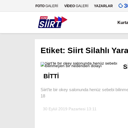
3
FOTO
GALERİ
VİDEO
GALERİ
YAZARLAR
Kurt
Etiket:
Siirt Silahlı Ya
S
BİTTİ
Siirt’te bir okey salonunda henüz sebebi bilin
18
30 Eylül 2019 Pazartesi 13:11