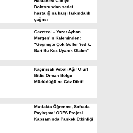
Hastanesi Cildiye
Doktorundan sedef
hastalığına karşı farkındalık
çağrısı
Gazeteci – Yazar Ayhan
Mergen’in Kaleminden:
“Geçmişte Çok Goller Yedik,
Bari Bu Kez Uyanık Olalım”
WhatsApp İhbar Hattı
Kaçırırsak Vebali Ağır Olur!
Bitlis Orman Bölge
Müdürlüğü’ne Göz Dikti!
Facebook
Mutfakta Öğrenme, Sofrada
Instagram
Paylaşma! ODES Projesi
Kapsamında Pankek Etkinliği
Youtube