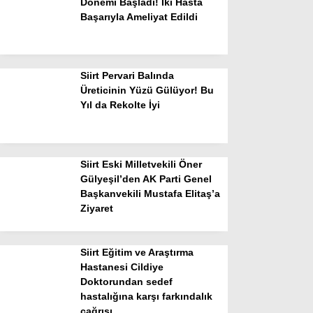
Dönemi Başladı! İki Hasta
Başarıyla Ameliyat Edildi
Siirt Pervari Balında
Üreticinin Yüzü Gülüyor! Bu
Yıl da Rekolte İyi
Siirt Eski Milletvekili Öner
Gülyeşil’den AK Parti Genel
Başkanvekili Mustafa Elitaş’a
Ziyaret
Siirt Eğitim ve Araştırma
Hastanesi Cildiye
Doktorundan sedef
hastalığına karşı farkındalık
çağrısı