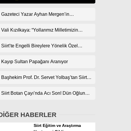
Gazeteci Yazar Ayhan Mergen’in
Gündem
Kaleminden: “Siirt’te Taş Üstüne Taş
Ekonomi
Koyulan Bir Dönem”
Vali Kızılkaya: “Yollarımız Milletimizin
Gönlünden Geçer”
Politika
Siirt’te Engelli Bireylere Yönelik Özel
Dünya
Etkinlik
Kayıp Sultan Papağanı Aranıyor
Spor
Magazin
Başhekim Prof. Dr. Servet Yolbaş’tan Siirt’e
Açık Kalp Cerrahisi Müjdesi
sağlık
Siirt Botan Çayı’nda Acı Son! Dün Oğlunun,
Teknoloji
Bugün Babanın Cansız Bedenine Ulaşıldı
DİĞER HABERLER
Siirt Eğitim ve Araştırma