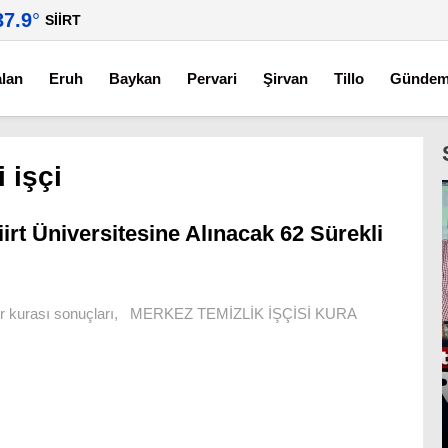
37.9
°
SIIRT
alan
Eruh
Baykan
Pervari
Şirvan
Tillo
Günde
i işçi
iirt Üniversitesine Alınacak 62 Sürekli
i noter kurası sonuçları, MERKEZ TEMİZLİK İŞÇİSİ KURA