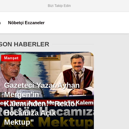
Bizi Takip Edin
m
Nöbetçi Eczaneler
SON HABERLER
Manşet
Gazeteci Yazar Ayhan
Mergen’in
Kaleminden: “Rektör
Hocamıza Açık
Mektup”