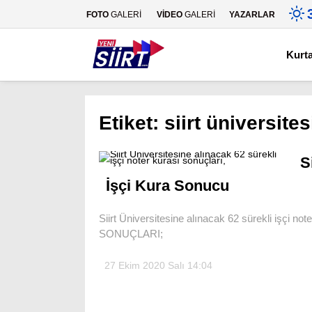
FOTO
GALERİ
VİDEO
GALERİ
YAZARLAR
Kurt
Etiket:
siirt üniversites
S
İşçi Kura Sonucu
Siirt Üniversitesine alınacak 62 sürekli işç
SONUÇLARI;
27 Ekim 2020 Salı 14:04