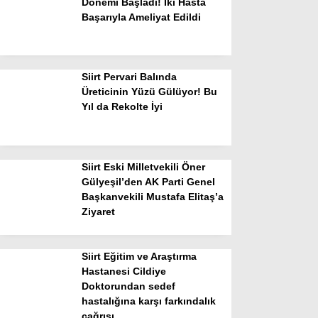
Dönemi Başladı! İki Hasta
Başarıyla Ameliyat Edildi
Siirt Pervari Balında
Üreticinin Yüzü Gülüyor! Bu
Yıl da Rekolte İyi
Siirt Eski Milletvekili Öner
Gülyeşil’den AK Parti Genel
Başkanvekili Mustafa Elitaş’a
Ziyaret
Siirt Eğitim ve Araştırma
Hastanesi Cildiye
Doktorundan sedef
hastalığına karşı farkındalık
çağrısı