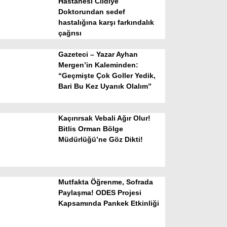
Hastanesi Cildiye
Doktorundan sedef
hastalığına karşı farkındalık
çağrısı
Gazeteci – Yazar Ayhan
Mergen’in Kaleminden:
“Geçmişte Çok Goller Yedik,
Bari Bu Kez Uyanık Olalım”
WhatsApp İhbar Hattı
Kaçırırsak Vebali Ağır Olur!
Bitlis Orman Bölge
Müdürlüğü’ne Göz Dikti!
Facebook
Mutfakta Öğrenme, Sofrada
Instagram
Paylaşma! ODES Projesi
Kapsamında Pankek Etkinliği
Youtube