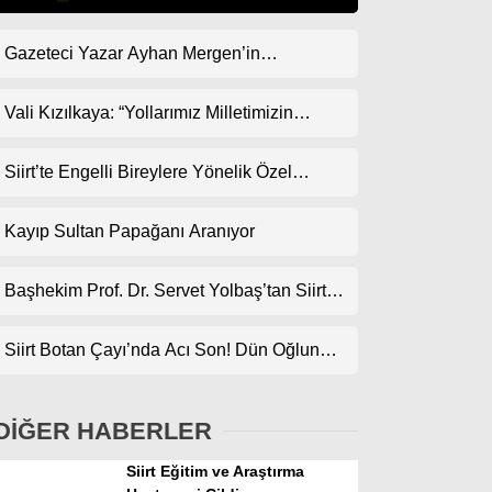
Gazeteci Yazar Ayhan Mergen’in
Gündem
Kaleminden: “Siirt’te Taş Üstüne Taş
Ekonomi
Koyulan Bir Dönem”
Vali Kızılkaya: “Yollarımız Milletimizin
Gönlünden Geçer”
Politika
Siirt’te Engelli Bireylere Yönelik Özel
Dünya
Etkinlik
Kayıp Sultan Papağanı Aranıyor
Spor
Magazin
Başhekim Prof. Dr. Servet Yolbaş’tan Siirt’e
Açık Kalp Cerrahisi Müjdesi
sağlık
Siirt Botan Çayı’nda Acı Son! Dün Oğlunun,
Teknoloji
Bugün Babanın Cansız Bedenine Ulaşıldı
DİĞER HABERLER
Siirt Eğitim ve Araştırma