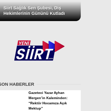
Siirt Sağlık Sen Şubesi, Diş
Hekimlerinin Gününü Kutladı
SON HABERLER
Gazeteci Yazar Ayhan
Mergen’in Kaleminden:
“Rektör Hocamıza Açık
Mektup”