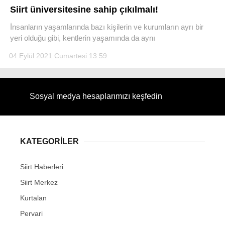
Siirt üniversitesine sahip çıkılmalı!
İnsanların yaşamlarında bazı kişilerin ve kurumların ayrı bir
yeri olduğu gibi, kentlerin yaşamında da aynı
04 Eylül 2021 Cumartesi 13:59
WhatsApp İhbar Hattı
Sosyal medya hesaplarımızı keşfedin
Facebook
KATEGORİLER
Instagram
Siirt Haberleri
Siirt Merkez
Youtube
Kurtalan
Pervari