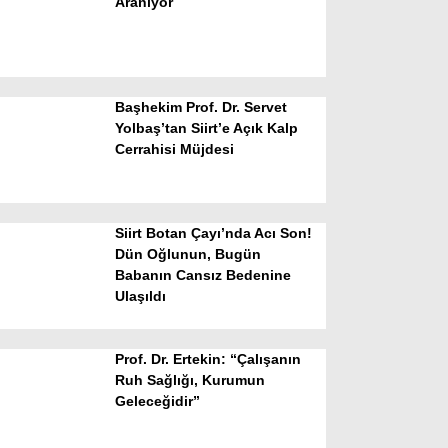
Aranıyor
Başhekim Prof. Dr. Servet
Yolbaş’tan Siirt’e Açık Kalp
Cerrahisi Müjdesi
WhatsApp İhbar Hattı
Siirt Botan Çayı’nda Acı Son!
Dün Oğlunun, Bugün
Babanın Cansız Bedenine
Facebook
Ulaşıldı
Prof. Dr. Ertekin: “Çalışanın
Instagram
Ruh Sağlığı, Kurumun
Geleceğidir”
Youtube