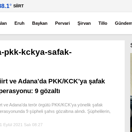
38.1
°
SIIRT
alan
Eruh
Baykan
Pervari
Şirvan
Tillo
Günde
a-pkk-kckya-safak-
iirt ve Adana’da PKK/KCK’ya şafak
perasyonu: 9 gözaltı
irt ve Adana’da terör örgütü PKK/KCK’ya yönelik şafak
erasyonunda 9 şüpheli şahıs gözaltına alındı. Şüphelilerin,
1 Eylül 2021 Salı 08:27