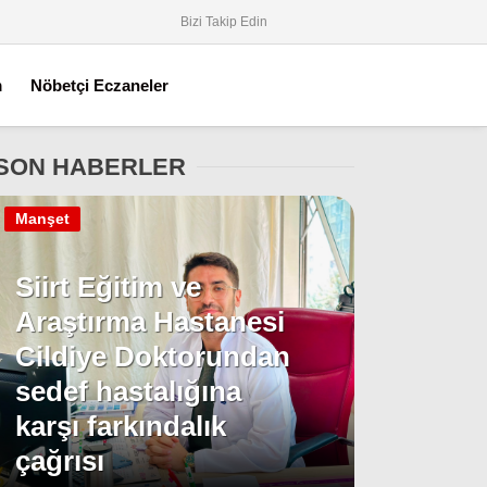
Bizi Takip Edin
m
Nöbetçi Eczaneler
SON HABERLER
Manşet
Siirt Eğitim ve
Araştırma Hastanesi
Cildiye Doktorundan
sedef hastalığına
karşı farkındalık
çağrısı