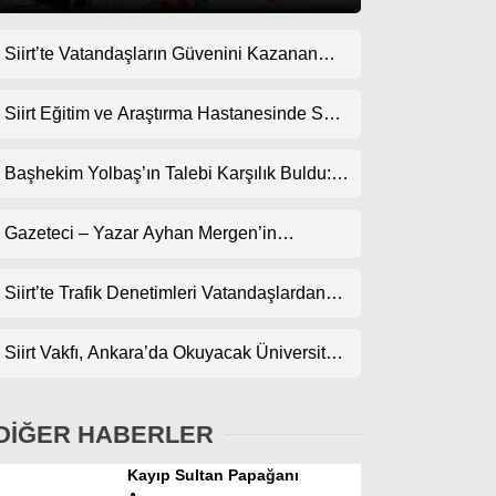
Siirt’te Vatandaşların Güvenini Kazanan
Gündem
İşletme! Uzman Halı Yıkama Memnuniyet
Ekonomi
Topluyor
Siirt Eğitim ve Araştırma Hastanesinde Son
Teknoloji Yeni MR Cihazı Hizmete Girdi!
Politika
Randevularda Bekleme Süresi Kısaldı
Başhekim Yolbaş’ın Talebi Karşılık Buldu:
Dünya
Siirt’e Nükleer Tıp Merkezi Kuruluyor
Gazeteci – Yazar Ayhan Mergen’in
Spor
Kaleminden: “Siirt’te Şehir Kültürü ve Trafik
Magazin
Kuralları”
Siirt’te Trafik Denetimleri Vatandaşlardan
Tam Not Alıyor
sağlık
Siirt Vakfı, Ankara’da Okuyacak Üniversite
Teknoloji
Adaylarını Canlı Yayında Buluşturuyor
DİĞER HABERLER
Kayıp Sultan Papağanı