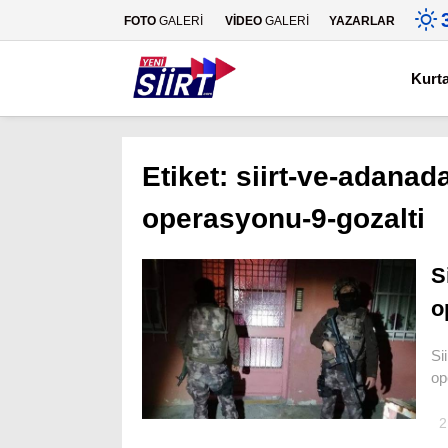
FOTO
GALERİ
VİDEO
GALERİ
YAZARLAR
Kurt
Etiket:
siirt-ve-adanad
operasyonu-9-gozalti
S
o
Si
op
2