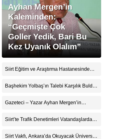
Ayhan Mergen’in
Kaleminden:
Gündem
“Geçmişte Çok
Ekonomi
Goller Yedik, Bari Bu
Politika
Kez Uyanık Olalım”
Dünya
Spor
Siirt Eğitim ve Araştırma Hastanesinde
Son Teknoloji Yeni MR Cihazı Hizmete
Magazin
Girdi! Randevularda Bekleme Süresi
Başhekim Yolbaş’ın Talebi Karşılık Buldu:
sağlık
Kısaldı
Siirt’e Nükleer Tıp Merkezi Kuruluyor
Gazeteci – Yazar Ayhan Mergen’in
Teknoloji
Kaleminden: “Siirt’te Şehir Kültürü ve
Trafik Kuralları”
Siirt’te Trafik Denetimleri Vatandaşlardan
Tam Not Alıyor
Siirt Vakfı, Ankara’da Okuyacak Üniversite