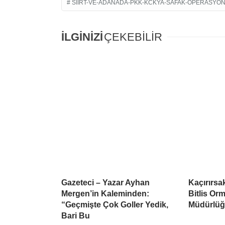
SIIRT-VE-ADANADA-PKK-KCKYA-SAFAK-OPERASYON
İLGİNİZİ
ÇEKEBİLİR
Gazeteci – Yazar Ayhan
Kaçırırsak
Mergen’in Kaleminden:
Bitlis Or
“Geçmişte Çok Goller Yedik,
Müdürlüğü
Bari Bu