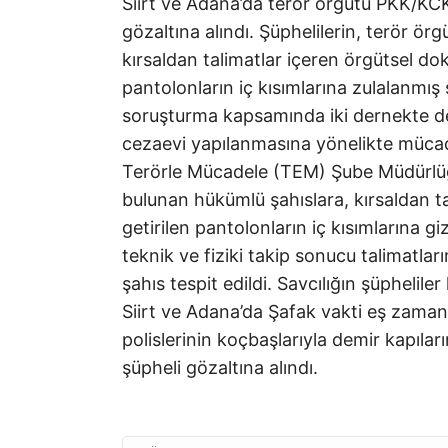
Siirt ve Adana’da terör örgütü PKK/KC
gözaltına alındı. Şüphelilerin, terör ö
kırsaldan talimatlar içeren örgütsel dok
pantolonların iç kısımlarına zulalanmış 
soruşturma kapsamında iki dernekte de
cezaevi yapılanmasına yönelikte müca
Terörle Mücadele (TEM) Şube Müdürlüğü
bulunan hükümlü şahıslara, kırsaldan t
getirilen pantolonların iç kısımlarına giz
teknik ve fiziki takip sonucu talimatları
şahıs tespit edildi. Savcılığın şüpheli
Siirt ve Adana’da Şafak vakti eş zama
polislerinin koçbaşlarıyla demir kapılar
şüpheli gözaltına alındı.