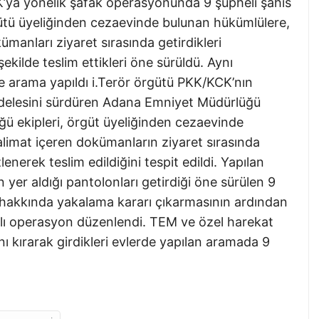
K’ya yönelik şafak operasyonunda 9 şüpheli şahıs
rgütü üyeliğinden cezaevinde bulunan hükümlülere,
ümanları ziyaret sırasında getirdikleri
şekilde teslim ettikleri öne sürüldü. Aynı
 arama yapıldı i.Terör örgütü PKK/KCK’nın
delesini sürdüren Adana Emniyet Müdürlüğü
 ekipleri, örgüt üyeliğinden cezaevinde
alimat içeren dokümanların ziyaret sırasında
lenerek teslim edildiğini tespit edildi. Yapılan
n yer aldığı pantolonları getirdiği öne sürülen 9
ler hakkında yakalama kararı çıkarmasının ardından
nlı operasyon düzenlendi. TEM ve özel harekat
ını kırarak girdikleri evlerde yapılan aramada 9