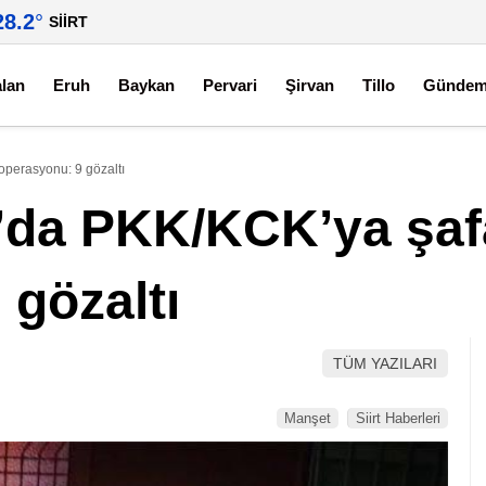
28.2
°
SIIRT
alan
Eruh
Baykan
Pervari
Şirvan
Tillo
Günde
operasyonu: 9 gözaltı
a’da PKK/KCK’ya şa
 gözaltı
TÜM YAZILARI
Manşet
Siirt Haberleri