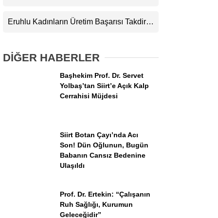
Adaylarını Canlı Yayında Buluşturuyor
Eruhlu Kadınların Üretim Başarısı Takdir
Topluyor
DİĞER HABERLER
Başhekim Prof. Dr. Servet
Yolbaş’tan Siirt’e Açık Kalp
WhatsApp İhbar Hattı
Cerrahisi Müjdesi
Siirt Botan Çayı’nda Acı
Facebook
Son! Dün Oğlunun, Bugün
Babanın Cansız Bedenine
Ulaşıldı
Instagram
Prof. Dr. Ertekin: “Çalışanın
Ruh Sağlığı, Kurumun
Youtube
Geleceğidir”