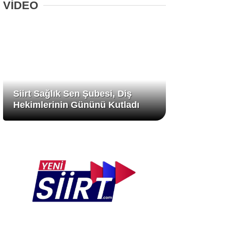
VİDEO
Siirt Sağlık Sen Şubesi, Diş
Hekimlerinin Gününü Kutladı