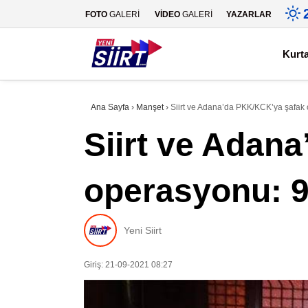
FOTO
GALERİ
VİDEO
GALERİ
YAZARLAR
Kurt
Ana Sayfa
›
Manşet
›
Siirt ve Adana’da PKK/KCK’ya şafak 
Siirt ve Adan
operasyonu: 9
Yeni Siirt
Giriş: 21-09-2021 08:27