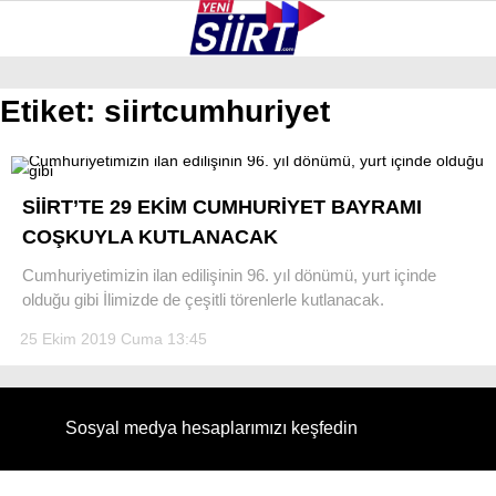
36.6
°
SIIRT
Etiket:
siirtcumhuriyet
GALERİ
VİDEO
YAZARLAR
KURTALAN
SİİRT’TE 29 EKİM CUMHURİYET BAYRAMI
ERUH
COŞKUYLA KUTLANACAK
BAYKAN
Cumhuriyetimizin ilan edilişinin 96. yıl dönümü, yurt içinde
olduğu gibi İlimizde de çeşitli törenlerle kutlanacak.
PERVARI
25 Ekim 2019 Cuma 13:45
ŞIRVAN
TILLO
Sosyal medya hesaplarımızı keşfedin
GÜNDEM
NÖBETÇI ECZANELER