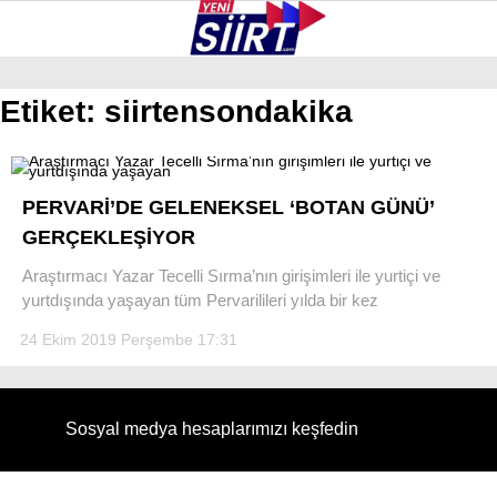
35.7
°
SIIRT
Etiket:
siirtensondakika
GALERİ
VİDEO
YAZARLAR
KURTALAN
PERVARİ’DE GELENEKSEL ‘BOTAN GÜNÜ’
ERUH
GERÇEKLEŞİYOR
BAYKAN
Araştırmacı Yazar Tecelli Sırma’nın girişimleri ile yurtiçi ve
yurtdışında yaşayan tüm Pervarilileri yılda bir kez
PERVARI
24 Ekim 2019 Perşembe 17:31
ŞIRVAN
TILLO
Sosyal medya hesaplarımızı keşfedin
GÜNDEM
NÖBETÇI ECZANELER