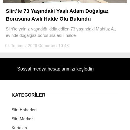
Siirt’te 73 Yaşındaki Yaşlı Adam Doğalgaz
Borusuna Asılı Halde Ölü Bulundu
Siirt'te yalnız yaşadığı iddia edilen 73 yaşındaki Mahfuz A.,
WhatsApp İhbar Hattı
evinde doğalgaz borusuna asılı halde
04 Temmuz 2026 Cumartesi 10:43
Facebook
Sosyal medya hesaplarımızı keşfedin
Instagram
KATEGORİLER
Youtube
Siirt Haberleri
Siirt Merkez
Kurtalan