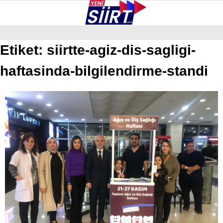
30.7
°
SIIRT
Etiket:
siirtte-agiz-dis-sagligi-
haftasinda-bilgilendirme-standi
GALERİ
VİDEO
YAZARLAR
KURTALAN
ERUH
BAYKAN
PERVARI
ŞIRVAN
TILLO
GÜNDEM
NÖBETÇI ECZANELER