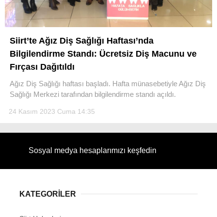
Siirt’te Ağız Diş Sağlığı Haftası’nda
Bilgilendirme Standı: Ücretsiz Diş Macunu ve
WhatsApp İhbar Hattı
Fırçası Dağıtıldı
Ağız Diş Sağlığı haftası başladı. Hafta münasebetiyle Ağız Diş
Sağlığı Merkezi tarafından bilgilendirme standı açıldı.
Facebook
24 Kasım 2023 Cuma 14:35
Instagram
Sosyal medya hesaplarımızı keşfedin
Youtube
KATEGORİLER