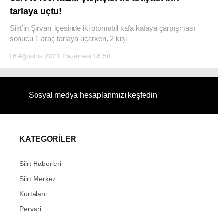
tarlaya uçtu!
Siirt’in Şirvan ilçesinde iki otomobil kafa kafaya çarpışması
sonucu 1 araç tarlaya uçarken, 2 kişi
16 Ağustos 2021 Pazartesi 18:50
WhatsApp İhbar Hattı
Sosyal medya hesaplarımızı keşfedin
Facebook
KATEGORİLER
Instagram
Siirt Haberleri
Youtube
Siirt Merkez
Kurtalan
Pervari