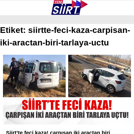
36.6
°
SIIRT
Etiket:
siirtte-feci-kaza-carpisan-
iki-aractan-biri-tarlaya-uctu
GALERİ
VİDEO
YAZARLAR
KURTALAN
ERUH
BAYKAN
PERVARI
ŞIRVAN
TILLO
GÜNDEM
Siirt’te feci kaza! çarpışan iki araçtan biri
NÖBETÇI ECZANELER