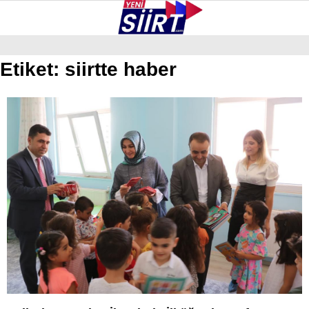
28.2
°
SIIRT
Etiket:
siirtte haber
GALERİ
VİDEO
YAZARLAR
KURTALAN
ERUH
BAYKAN
PERVARI
ŞIRVAN
TILLO
GÜNDEM
NÖBETÇI ECZANELER