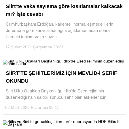
Siirt’te Vaka sayısına göre kısıtlamalar kalkacak
mı? İşte cevabı
Cumhurbaşkanı Erdoğan, kademeli normalleşmede illerin
durumuna göre karar alınacağını açıklamasından sonra
illerdeki toplam vaka sayısı
17 Şubat 2021 Çarşamba 23:37
SİİRT’TE ŞEHİTLERİMİZ İÇİN MEVLİD-İ ŞERİF
OKUNDU
Siirt Ülkü Ocakları Başkanlığı, İdlip’de Esed rejiminin
düzenlediği hain saldırı sonucu şehit olan askerler için
02 Mart 2020 Pazartesi 00:11