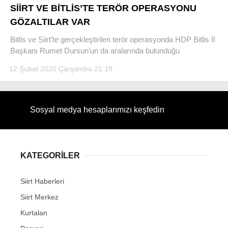
SİİRT VE BİTLİS’TE TERÖR OPERASYONU
GÖZALTILAR VAR
Bitlis ve Siirt’te gerçekleştirilen terör operasyonda HDP Bitlis İl
Başkanı Rumet Dursun’un da aralarında bulunduğu
12 Şubat 2020 Çarşamba 21:18
Sosyal medya hesaplarımızı keşfedin
KATEGORİLER
Siirt Haberleri
Siirt Merkez
Kurtalan