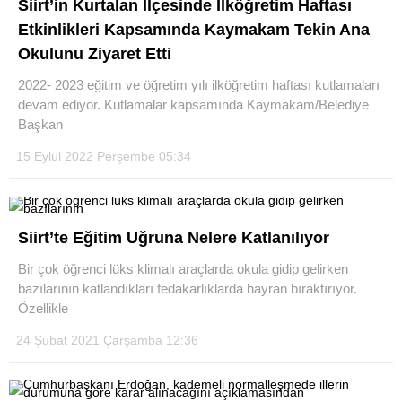
Siirt’in Kurtalan İlçesinde İlköğretim Haftası
Etkinlikleri Kapsamında Kaymakam Tekin Ana
Okulunu Ziyaret Etti
2022- 2023 eğitim ve öğretim yılı ilköğretim haftası kutlamaları
devam ediyor. Kutlamalar kapsamında Kaymakam/Belediye
WhatsApp İhbar Hattı
Başkan
15 Eylül 2022 Perşembe 05:34
Facebook
Siirt’te Eğitim Uğruna Nelere Katlanılıyor
Bir çok öğrenci lüks klimalı araçlarda okula gidip gelirken
Instagram
bazılarının katlandıkları fedakarlıklarda hayran bıraktırıyor.
Özellikle
Youtube
24 Şubat 2021 Çarşamba 12:36