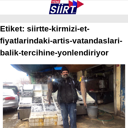
37.7
°
SIIRT
Etiket:
siirtte-kirmizi-et-
fiyatlarindaki-artis-vatandaslari-
GALERİ
VİDEO
YAZARLAR
KURTALAN
balik-tercihine-yonlendiriyor
ERUH
BAYKAN
PERVARI
ŞIRVAN
TILLO
GÜNDEM
NÖBETÇI ECZANELER