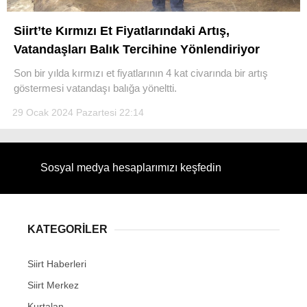
Siirt’te Kırmızı Et Fiyatlarındaki Artış,
Vatandaşları Balık Tercihine Yönlendiriyor
Son bir yılda kırmızı et fiyatlarının 4 kat civarında bir artış
WhatsApp İhbar Hattı
göstermesi vatandaşı balığa yöneltti.
29 Ocak 2024 Pazartesi 22:14
Facebook
Sosyal medya hesaplarımızı keşfedin
Instagram
KATEGORİLER
Youtube
Siirt Haberleri
Siirt Merkez
Kurtalan