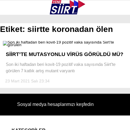
33.1
°
SIIRT
Etiket:
siirtte koronadan ölen
GALERİ
VİDEO
YAZARLAR
KURTALAN
SİİRT’TE MUTASYONLU VİRÜS GÖRÜLDÜ MÜ?
ERUH
Son iki haftadan beri kovit-19 pozitif vaka sayısında Siirt’te
görülen 7 katlık artış mutant varyantı
BAYKAN
23 Mart 2021 Salı 23:34
PERVARI
ŞIRVAN
Sosyal medya hesaplarımızı keşfedin
TILLO
GÜNDEM
NÖBETÇI ECZANELER