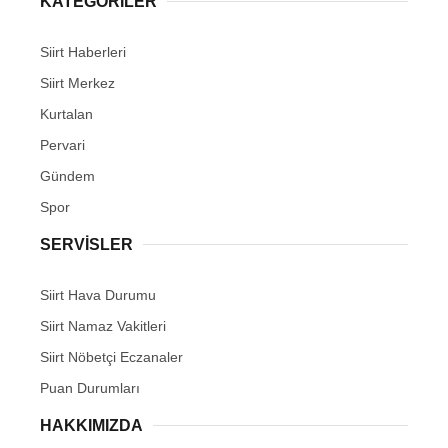
KATEGORİLER
Siirt Haberleri
Siirt Merkez
Kurtalan
WhatsApp İhbar Hattı
Pervari
Gündem
Spor
Facebook
SERVİSLER
Siirt Hava Durumu
Instagram
Siirt Namaz Vakitleri
Siirt Nöbetçi Eczanaler
Youtube
Puan Durumları
HAKKIMIZDA