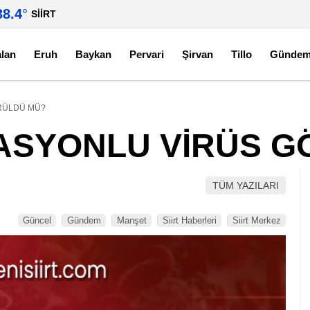
38.4
°
SIIRT
alan
Eruh
Baykan
Pervari
Şirvan
Tillo
Günde
ÖRÜLDÜ MÜ?
TASYONLU VİRÜS 
TÜM YAZILARI
Güncel
Gündem
Manşet
Siirt Haberleri
Siirt Merkez