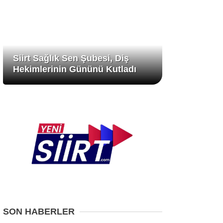
Siirt Sağlık Sen Şubesi, Diş
Hekimlerinin Gününü Kutladı
SON HABERLER