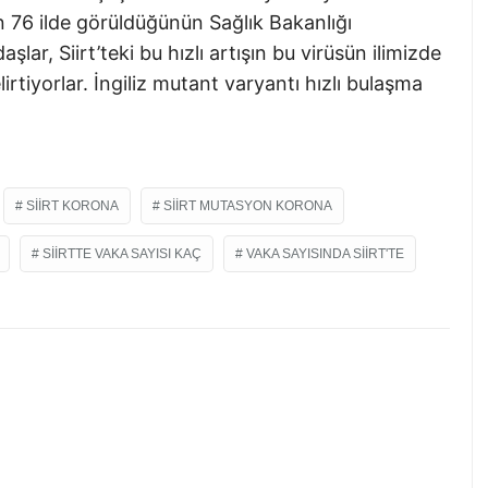
n 76 ilde görüldüğünün Sağlık Bakanlığı
şlar, Siirt’teki bu hızlı artışın bu virüsün ilimizde
irtiyorlar. İngiliz mutant varyantı hızlı bulaşma
SIIRT KORONA
SIIRT MUTASYON KORONA
SIIRTTE VAKA SAYISI KAÇ
VAKA SAYISINDA SIIRT'TE