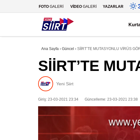
FOTO
GALERİ
VİDEO
GALERİ
YAZARLAR
Kurt
Ana Sayfa
›
Güncel
›
SİİRT’TE MUTASYONLU VİRÜS G
SİİRT’TE MU
Yeni Siirt
Giriş: 23-03-2021 23:34
Güncelleme: 23-03-2021 23:38