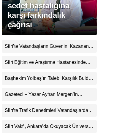
sedef hastalığına
karşı farkındalık
Gündem
çağrısı
Ekonomi
Politika
Siirt’te Vatandaşların Güvenini Kazanan
Dünya
İşletme! Uzman Halı Yıkama Memnuniyet
Topluyor
Siirt Eğitim ve Araştırma Hastanesinde
Spor
Son Teknoloji Yeni MR Cihazı Hizmete
Magazin
Girdi! Randevularda Bekleme Süresi
Başhekim Yolbaş’ın Talebi Karşılık Buldu:
Kısaldı
Siirt’e Nükleer Tıp Merkezi Kuruluyor
sağlık
Gazeteci – Yazar Ayhan Mergen’in
Teknoloji
Kaleminden: “Siirt’te Şehir Kültürü ve
Trafik Kuralları”
Siirt’te Trafik Denetimleri Vatandaşlardan
Tam Not Alıyor
Siirt Vakfı, Ankara’da Okuyacak Üniversite