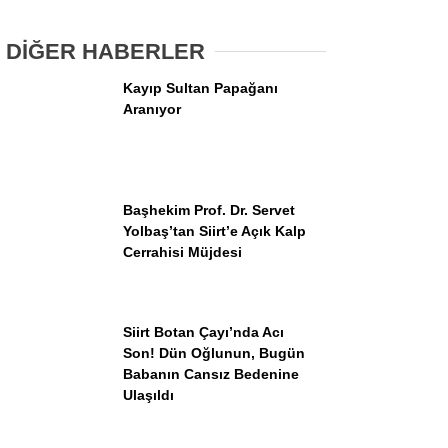
Adaylarını Canlı Yayında Buluşturuyor
DİĞER HABERLER
Kayıp Sultan Papağanı
Aranıyor
WhatsApp İhbar Hattı
Başhekim Prof. Dr. Servet
Yolbaş’tan Siirt’e Açık Kalp
Cerrahisi Müjdesi
Facebook
Siirt Botan Çayı’nda Acı
Son! Dün Oğlunun, Bugün
Instagram
Babanın Cansız Bedenine
Ulaşıldı
Youtube