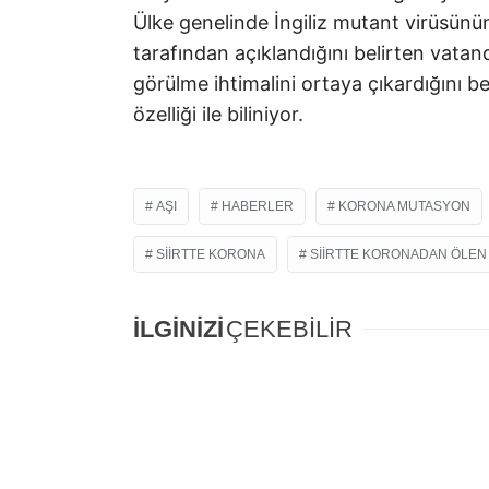
Ülke genelinde İngiliz mutant virüsünü
tarafından açıklandığını belirten vatanda
görülme ihtimalini ortaya çıkardığını bel
özelliği ile biliniyor.
AŞI
HABERLER
KORONA MUTASYON
SIIRTTE KORONA
SIIRTTE KORONADAN ÖLEN
İLGİNİZİ
ÇEKEBİLİR