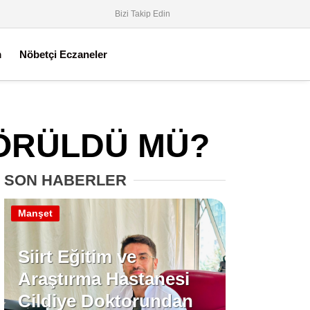
Bizi Takip Edin
m
Nöbetçi Eczaneler
GÖRÜLDÜ MÜ?
SON HABERLER
Manşet
Siirt Eğitim ve
Araştırma Hastanesi
Cildiye Doktorundan