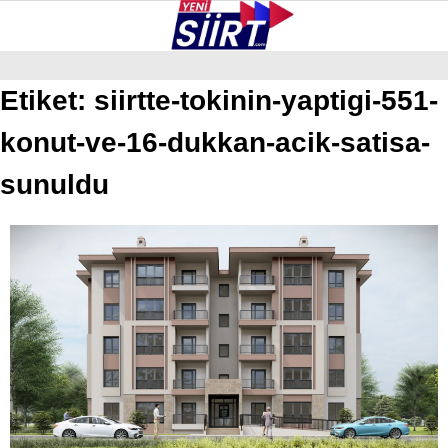
26.4
°
SIIRT
Etiket:
siirtte-tokinin-yaptigi-551-
konut-ve-16-dukkan-acik-satisa-
GALERİ
VİDEO
YAZARLAR
KURTALAN
sunuldu
ERUH
BAYKAN
PERVARI
ŞIRVAN
TILLO
GÜNDEM
NÖBETÇI ECZANELER