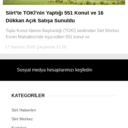
Siirt’te TOKİ’nin Yaptığı 551 Konut ve 16
Dükkan Açık Satışa Sunuldu
Toplu Konut İdaresi Başkanlığı (TOKİ) tarafından Siirt Merkez
WhatsApp İhbar Hattı
Evren Mahallesi’nde inşa edilen 551 konut ve
17 Haziran 2026 Çarşamba 11:20
Facebook
Sosyal medya hesaplarımızı keşfedin
Instagram
KATEGORİLER
Youtube
Siirt Haberleri
Siirt Merkez
Kurtalan