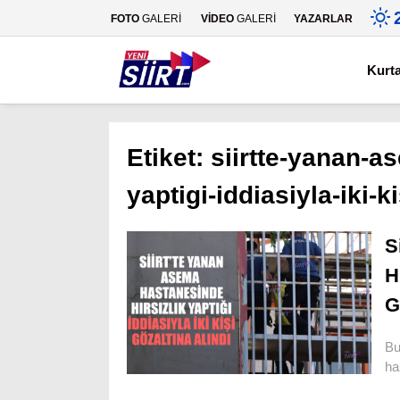
FOTO
GALERİ
VİDEO
GALERİ
YAZARLAR
Kurt
Etiket:
siirtte-yanan-a
yaptigi-iddiasiyla-iki-k
S
H
G
Bu
ha