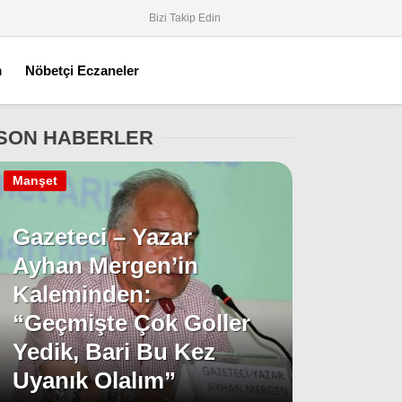
Bizi Takip Edin
m
Nöbetçi Eczaneler
SON HABERLER
Manşet
Gazeteci – Yazar
Ayhan Mergen’in
Kaleminden:
“Geçmişte Çok Goller
Yedik, Bari Bu Kez
Uyanık Olalım”