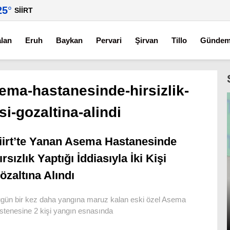
25
°
SIIRT
alan
Eruh
Baykan
Pervari
Şirvan
Tillo
Günde
sema-hastanesinde-hirsizlik-
isi-gozaltina-alindi
iirt’te Yanan Asema Hastanesinde
ırsızlık Yaptığı İddiasıyla İki Kişi
özaltına Alındı
gün bir kez daha yangına maruz kalan eski özel Asema
stenesine 2 kişi yangın esnasında