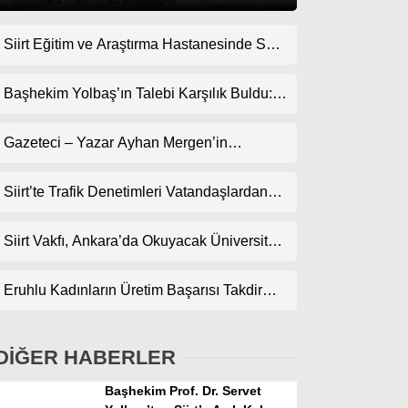
Siirt Eğitim ve Araştırma Hastanesinde Son
Gündem
Teknoloji Yeni MR Cihazı Hizmete Girdi!
Ekonomi
Randevularda Bekleme Süresi Kısaldı
Başhekim Yolbaş’ın Talebi Karşılık Buldu:
Siirt’e Nükleer Tıp Merkezi Kuruluyor
Politika
Gazeteci – Yazar Ayhan Mergen’in
Dünya
Kaleminden: “Siirt’te Şehir Kültürü ve Trafik
Kuralları”
Siirt’te Trafik Denetimleri Vatandaşlardan
Spor
Tam Not Alıyor
Magazin
Siirt Vakfı, Ankara’da Okuyacak Üniversite
Adaylarını Canlı Yayında Buluşturuyor
sağlık
Eruhlu Kadınların Üretim Başarısı Takdir
Teknoloji
Topluyor
DİĞER HABERLER
Başhekim Prof. Dr. Servet