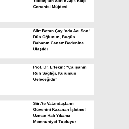
Yolbaş’tan Siirt’e Açık Kalp
Cerrahisi Müjdesi
Siirt Botan Çayı’nda Acı Son!
Dün Oğlunun, Bugün
Babanın Cansız Bedenine
Ulaşıldı
WhatsApp İhbar Hattı
Prof. Dr. Ertekin: “Çalışanın
Ruh Sağlığı, Kurumun
Geleceğidir”
Facebook
Siirt’te Vatandaşların
Instagram
Güvenini Kazanan İşletme!
Uzman Halı Yıkama
Memnuniyet Topluyor
Youtube