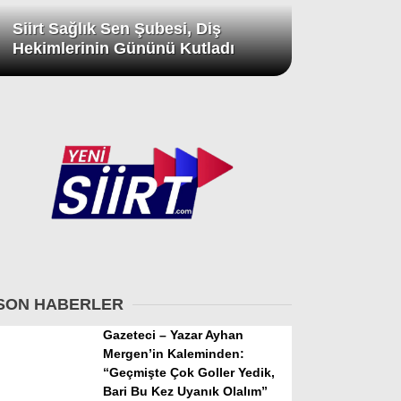
Siirt Sağlık Sen Şubesi, Diş
Hekimlerinin Gününü Kutladı
SON HABERLER
Gazeteci – Yazar Ayhan
Mergen’in Kaleminden:
“Geçmişte Çok Goller Yedik,
Bari Bu Kez Uyanık Olalım”