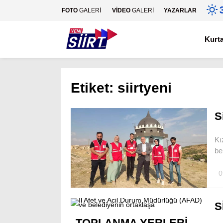
FOTO
GALERİ
VİDEO
GALERİ
YAZARLAR
Kurt
Etiket:
siirtyeni
S
Kı
be
0
S
TOPLANMA YERLERİ