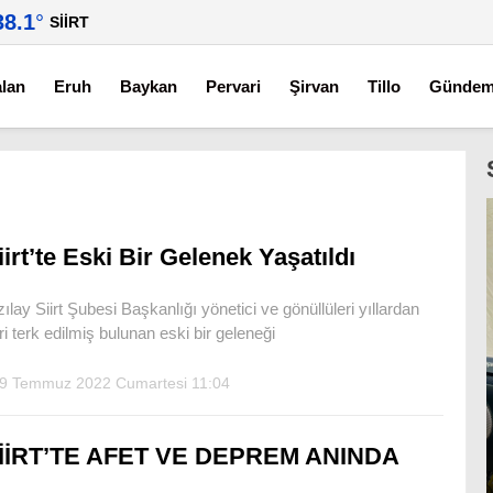
38.1
°
SIIRT
alan
Eruh
Baykan
Pervari
Şirvan
Tillo
Günde
iirt’te Eski Bir Gelenek Yaşatıldı
zılay Siirt Şubesi Başkanlığı yönetici ve gönüllüleri yıllardan
ri terk edilmiş bulunan eski bir geleneği
9 Temmuz 2022 Cumartesi 11:04
İİRT’TE AFET VE DEPREM ANINDA