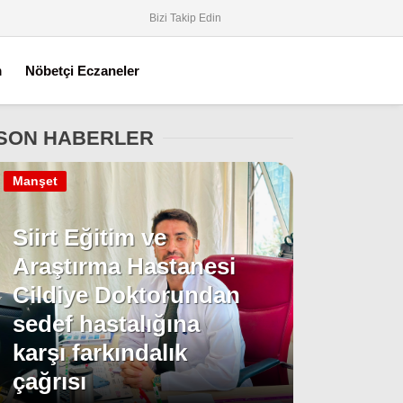
Bizi Takip Edin
m
Nöbetçi Eczaneler
SON HABERLER
Manşet
Siirt Eğitim ve
Araştırma Hastanesi
Cildiye Doktorundan
sedef hastalığına
karşı farkındalık
çağrısı