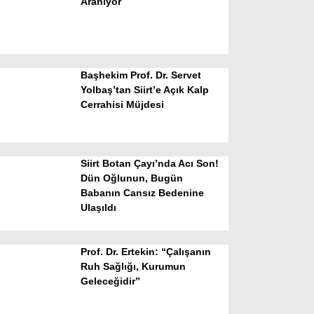
Aranıyor
Başhekim Prof. Dr. Servet
Yolbaş’tan Siirt’e Açık Kalp
Cerrahisi Müjdesi
WhatsApp İhbar Hattı
Siirt Botan Çayı’nda Acı Son!
Dün Oğlunun, Bugün
Babanın Cansız Bedenine
Facebook
Ulaşıldı
Prof. Dr. Ertekin: “Çalışanın
Instagram
Ruh Sağlığı, Kurumun
Geleceğidir”
Youtube