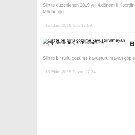
Siirt’te düzenlenen 2019 yılı 4.dönem İl Koordi
Müdürlüğü
15 Ekim 2019 Salı 17:59
B
Siirt’te bir türlü çözüme kavuşturulmayan çöp so
13 Ekim 2019 Pazar 17:34