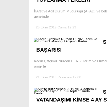
İl Afet ve Acil Durum Müdürlüğü (AFAD) ve bel
genelinde
25 Ekim 2019 Cuma 12:23
S
BAŞARISI
Kadın Çiftçimiz Nurcan DENİZ Tarım ve Orman 
proje ile
21 Ekim 2019 Pazartesi 12:00
S
VATANDAŞIMI KİMSE 4 AY