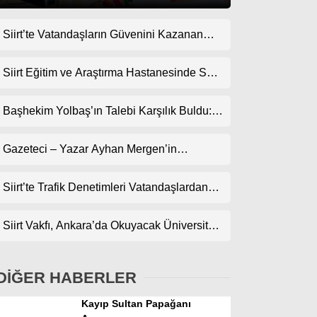
Siirt’te Vatandaşların Güvenini Kazanan
Gündem
İşletme! Uzman Halı Yıkama Memnuniyet
Ekonomi
Topluyor
Siirt Eğitim ve Araştırma Hastanesinde Son
Teknoloji Yeni MR Cihazı Hizmete Girdi!
Politika
Randevularda Bekleme Süresi Kısaldı
Başhekim Yolbaş’ın Talebi Karşılık Buldu:
Dünya
Siirt’e Nükleer Tıp Merkezi Kuruluyor
Gazeteci – Yazar Ayhan Mergen’in
Spor
Kaleminden: “Siirt’te Şehir Kültürü ve Trafik
Magazin
Kuralları”
Siirt’te Trafik Denetimleri Vatandaşlardan
Tam Not Alıyor
sağlık
Siirt Vakfı, Ankara’da Okuyacak Üniversite
Teknoloji
Adaylarını Canlı Yayında Buluşturuyor
DİĞER HABERLER
Kayıp Sultan Papağanı