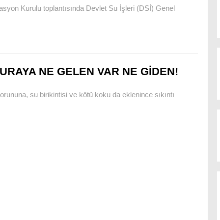
nasyon Kurulu toplantısında Devlet Su İşleri (DSİ) Genel
URAYA NE GELEN VAR NE GİDEN!
rununa, su birikintisi ve kötü koku da eklenince sıkıntı