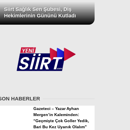
Siirt Sağlık Sen Şubesi, Diş
Hekimlerinin Gününü Kutladı
SON HABERLER
Gazeteci – Yazar Ayhan
Mergen’in Kaleminden:
“Geçmişte Çok Goller Yedik,
Bari Bu Kez Uyanık Olalım”