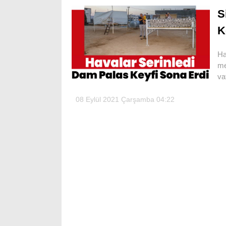
S
K
Ha
me
va
08 Eylül 2021 Çarşamba 04:22