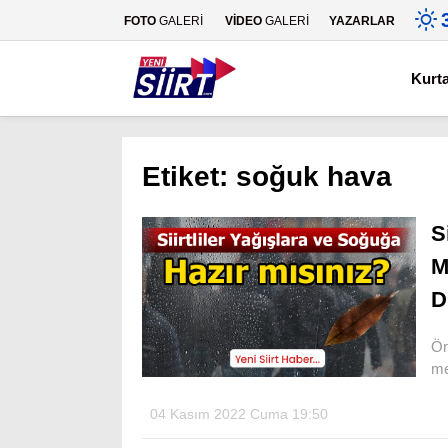
FOTO
GALERİ
VİDEO
GALERİ
YAZARLAR
Kurt
Etiket:
soğuk hava
S
M
D
Ön
me
04 Kasım 2022 Cuma 19:50