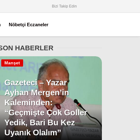
Bizi Takip Edin
m
Nöbetçi Eczaneler
SON HABERLER
Manşet
Gazeteci – Yazar
Ayhan Mergen’in
Kaleminden:
“Geçmişte Çok Goller
Yedik, Bari Bu Kez
Uyanık Olalım”