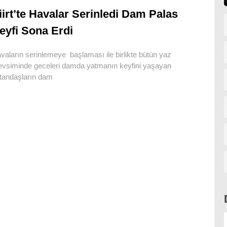
iirt’te Havalar Serinledi Dam Palas
eyfi Sona Erdi
vaların serinlemeye başlaması ile birlikte bütün yaz
vsiminde geceleri damda yatmanın keyfini yaşayan
tandaşların dam