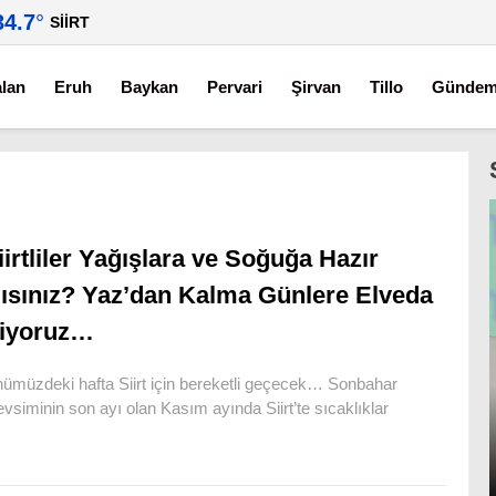
34.7
°
SIIRT
alan
Eruh
Baykan
Pervari
Şirvan
Tillo
Günde
iirtliler Yağışlara ve Soğuğa Hazır
ısınız? Yaz’dan Kalma Günlere Elveda
iyoruz…
ümüzdeki hafta Siirt için bereketli geçecek… Sonbahar
vsiminin son ayı olan Kasım ayında Siirt’te sıcaklıklar