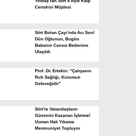
Yolbaş’tan Siirt’e Açık Kalp
Cerrahisi Müjdesi
Siirt Botan Çayı’nda Acı Son!
Dün Oğlunun, Bugün
Babanın Cansız Bedenine
Ulaşıldı
WhatsApp İhbar Hattı
Prof. Dr. Ertekin: “Çalışanın
Ruh Sağlığı, Kurumun
Geleceğidir”
Facebook
Siirt’te Vatandaşların
Instagram
Güvenini Kazanan İşletme!
Uzman Halı Yıkama
Memnuniyet Topluyor
Youtube