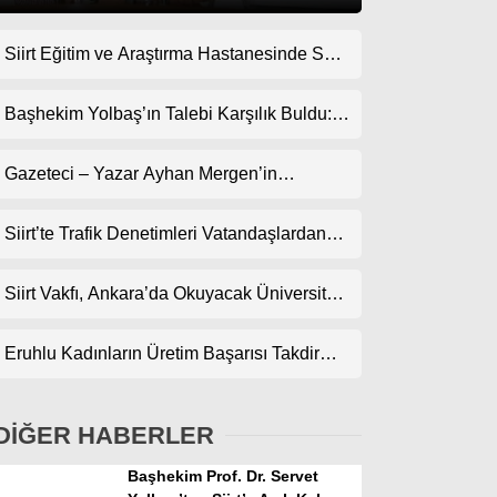
Siirt Eğitim ve Araştırma Hastanesinde Son
Gündem
Teknoloji Yeni MR Cihazı Hizmete Girdi!
Ekonomi
Randevularda Bekleme Süresi Kısaldı
Başhekim Yolbaş’ın Talebi Karşılık Buldu:
Siirt’e Nükleer Tıp Merkezi Kuruluyor
Politika
Gazeteci – Yazar Ayhan Mergen’in
Dünya
Kaleminden: “Siirt’te Şehir Kültürü ve Trafik
Kuralları”
Siirt’te Trafik Denetimleri Vatandaşlardan
Spor
Tam Not Alıyor
Magazin
Siirt Vakfı, Ankara’da Okuyacak Üniversite
Adaylarını Canlı Yayında Buluşturuyor
sağlık
Eruhlu Kadınların Üretim Başarısı Takdir
Teknoloji
Topluyor
DİĞER HABERLER
Başhekim Prof. Dr. Servet