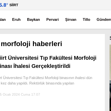
5.8
°
SIIRT
alan
Eruh
Baykan
Pervari
Şirvan
Tillo
Günde
 morfoloji haberleri
iirt Üniversitesi Tıp Fakültesi Morfoloji
inası İhalesi Gerçekleştirildi
irt Üniversitesi Tıp Fakültesi Morfoloji binasının ihalesi dün
r kez daha yapıldı. Rektörlük binasında yapılan
5 Ocak 2024 Cuma 17:07