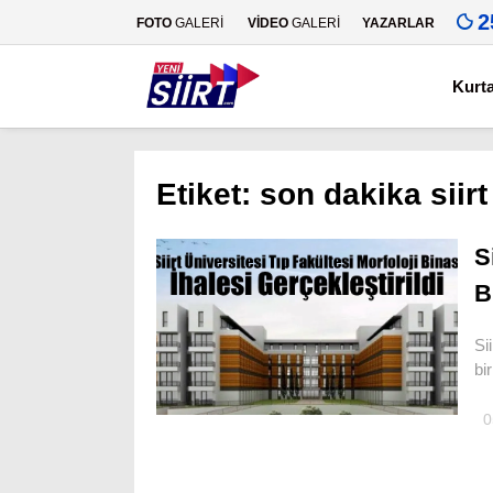
2
FOTO
GALERİ
VİDEO
GALERİ
YAZARLAR
Kurt
Etiket:
son dakika siirt
S
B
Si
bi
0