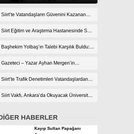
Siirt’te Vatandaşların Güvenini Kazanan
Gündem
İşletme! Uzman Halı Yıkama Memnuniyet
Ekonomi
Topluyor
Siirt Eğitim ve Araştırma Hastanesinde Son
Teknoloji Yeni MR Cihazı Hizmete Girdi!
Politika
Randevularda Bekleme Süresi Kısaldı
Başhekim Yolbaş’ın Talebi Karşılık Buldu:
Dünya
Siirt’e Nükleer Tıp Merkezi Kuruluyor
Gazeteci – Yazar Ayhan Mergen’in
Spor
Kaleminden: “Siirt’te Şehir Kültürü ve Trafik
Magazin
Kuralları”
Siirt’te Trafik Denetimleri Vatandaşlardan
Tam Not Alıyor
sağlık
Siirt Vakfı, Ankara’da Okuyacak Üniversite
Teknoloji
Adaylarını Canlı Yayında Buluşturuyor
DİĞER HABERLER
Kayıp Sultan Papağanı