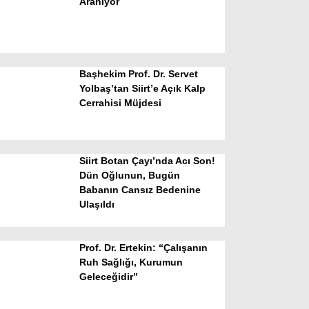
Aranıyor
Başhekim Prof. Dr. Servet
Yolbaş’tan Siirt’e Açık Kalp
Cerrahisi Müjdesi
WhatsApp İhbar Hattı
Siirt Botan Çayı’nda Acı Son!
Dün Oğlunun, Bugün
Babanın Cansız Bedenine
Facebook
Ulaşıldı
Prof. Dr. Ertekin: “Çalışanın
Instagram
Ruh Sağlığı, Kurumun
Geleceğidir”
Youtube