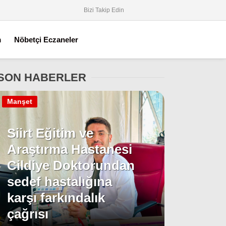
Bizi Takip Edin
m
Nöbetçi Eczaneler
SON HABERLER
Manşet
Siirt Eğitim ve
Araştırma Hastanesi
Cildiye Doktorundan
sedef hastalığına
karşı farkındalık
çağrısı