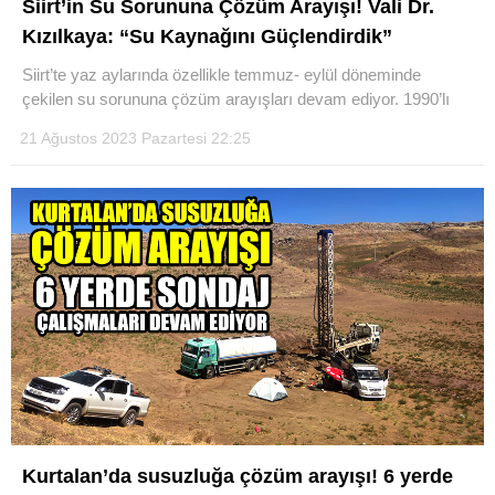
Siirt’in Su Sorununa Çözüm Arayışı! Vali Dr.
Kızılkaya: “Su Kaynağını Güçlendirdik”
Siirt’te yaz aylarında özellikle temmuz- eylül döneminde
çekilen su sorununa çözüm arayışları devam ediyor. 1990’lı
WhatsApp İhbar Hattı
21 Ağustos 2023 Pazartesi 22:25
Facebook
Instagram
Youtube
Kurtalan’da susuzluğa çözüm arayışı! 6 yerde