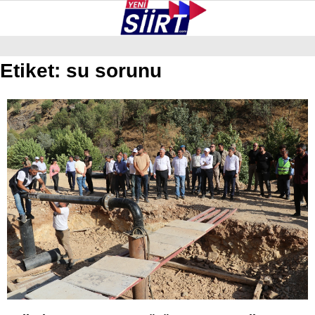
25.7
°
SIIRT
Etiket:
su sorunu
GALERİ
VİDEO
YAZARLAR
KURTALAN
ERUH
BAYKAN
PERVARI
ŞIRVAN
TILLO
GÜNDEM
NÖBETÇI ECZANELER