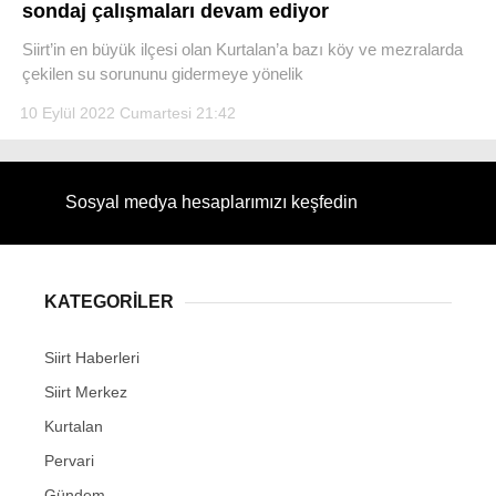
sondaj çalışmaları devam ediyor
Siirt’in en büyük ilçesi olan Kurtalan’a bazı köy ve mezralarda
çekilen su sorununu gidermeye yönelik
10 Eylül 2022 Cumartesi 21:42
Sosyal medya hesaplarımızı keşfedin
KATEGORİLER
Siirt Haberleri
Siirt Merkez
Kurtalan
Pervari
Gündem